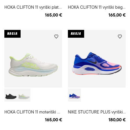
H
OKA CLIFTON 11 vyriški platūs bėgimo batai
H
OKA CLIFTON 11 vyriški bėgimo batai
165,00 €
165,00 €
NAUJA
NAUJA
H
OKA CLIFTON 11 moteriški bėgimo batai
N
IKE STUCTURE PLUS vyriški bėgimo batai
165,00 €
180,00 €