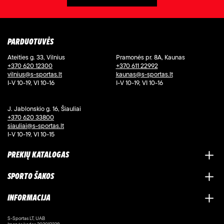
PARDUOTUVĖS
Ateities g. 33, Vilnius
Pramonės pr. 8A, Kaunas
+370 620 12300
+370 611 22992
vilnius@s-sportas.lt
kaunas@s-sportas.lt
I-V 10-19, VI 10-16
I-V 10-19, VI 10-16
J. Jablonskio g. 16, Šiauliai
+370 620 33800
siauliai@s-sportas.lt
I-V 10-19, VI 10-15
PREKIŲ KATALOGAS
SPORTO ŠAKOS
INFORMACIJA
S-Sportas LT, UAB