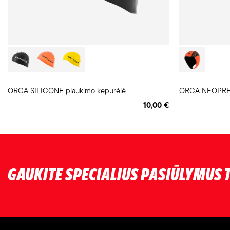
ORCA SILICONE plaukimo kepurėlė
ORCA NEOPREN
10,00 €
GAUKITE SPECIALIUS PASIŪLYMUS T