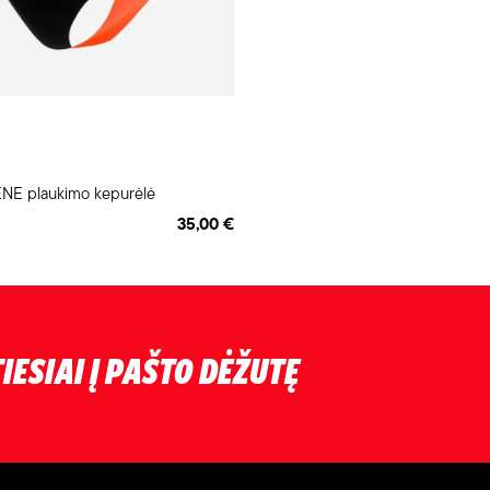
E plaukimo kepurėlė
35,00 €
IESIAI Į PAŠTO DĖŽUTĘ