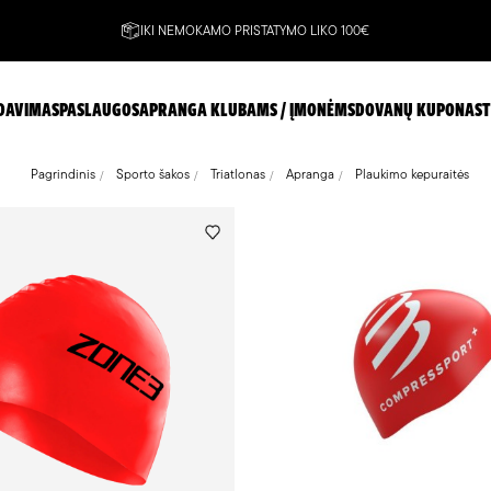
IKI NEMOKAMO PRISTATYMO LIKO 100€
DAVIMAS
PASLAUGOS
APRANGA KLUBAMS / ĮMONĖMS
DOVANŲ KUPONAS
T
Pagrindinis
Sporto šakos
Triatlonas
Apranga
Plaukimo kepuraitės