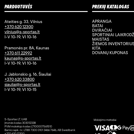
PARDUOTUVĖS
PREKIŲ KATALOGAS
APRANGA
Ateities g. 33, Vilnius
BATAI
+370 620 12300
DVIRAČIAI
vilnius@s-sportas.lt
SPORTINIAI LAIKRODŽ
I-V 10-19, VI 10-16
MAISTAS
ŽIEMOS INVENTORIU
Pramonės pr. 8A, Kaunas
KITA
DOVANŲ KUPONAS
+370 611 22992
kaunas@s-sportas.lt
I-V 10-19, VI 10-16
J. Jablonskio g. 16, Šiauliai
+370 620 33800
siauliai@s-sportas.lt
I-V 10-19, VI 10-15
S-Sportas LT, UAB
Mokėjimo metodai
Įmonės kodas 303012338
PVM mokėtojo kodas LT100007561510
Banko sąsk. nr. LT88 7300 0101 3466 7646, AB Swedbank
+370 620 12300