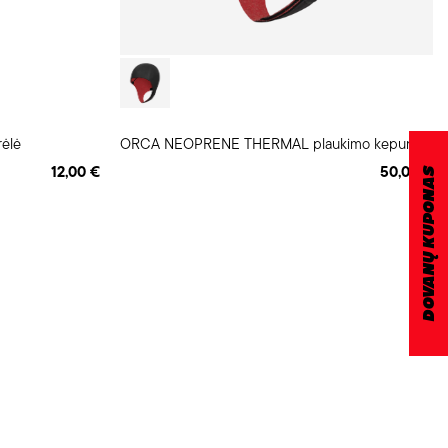
ėlė
ORCA NEOPRENE THERMAL plaukimo kepurėlė
12,00 €
50,00 €
DOVANŲ KUPONAS