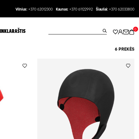
Vilnius:
+370 62012300
Kaunas:
+370 61122992
Šiauliai:
+370 62033800
0
INKLARAŠTIS
6 PREKĖS