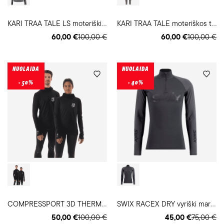
K
ARI TRAA TALE LS moteriški termo marškinėliai
K
ARI TRAA TALE moteriškos termo kelnės
60,00 €
100,00 €
60,00 €
100,00 €
NUOLAIDA
NUOLAIDA
- 50%
- 40%
C
OMPRESSPORT 3D THERMO LS 110g termo marškinėliai
S
WIX RACEX DRY vyriški marškinėliai
50,00 €
100,00 €
45,00 €
75,00 €