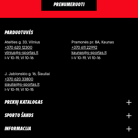
PARDUOTUVĖS
Ateities g. 33, Vilnius
Pramonės pr. 8A, Kaunas
+370 620 12300
+370 611 22992
vilnius@s-sportas.lt
kaunas@s-sportas.lt
I-V 10-19, VI 10-16
I-V 10-19, VI 10-16
J. Jablonskio g. 16, Šiauliai
+370 620 33800
siauliai@s-sportas.lt
I-V 10-19, VI 10-15
PREKIŲ KATALOGAS
SPORTO ŠAKOS
INFORMACIJA