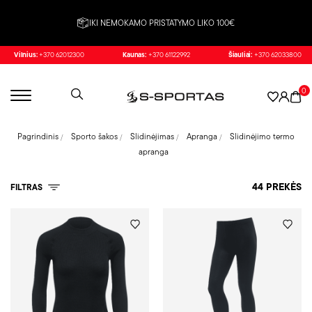
IKI NEMOKAMO PRISTATYMO LIKO 100€
Vilnius:
+370 62012300
Kaunas:
+370 61122992
Šiauliai:
+370 62033800
0
Pagrindinis
Sporto šakos
Slidinėjimas
Apranga
Slidinėjimo termo
apranga
44 PREKĖS
FILTRAS