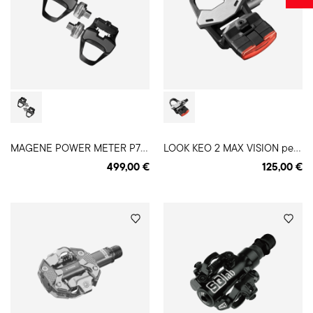
M
AGENE POWER METER P715S pedalai
L
OOK KEO 2 MAX VISION pedalai
499,00 €
125,00 €