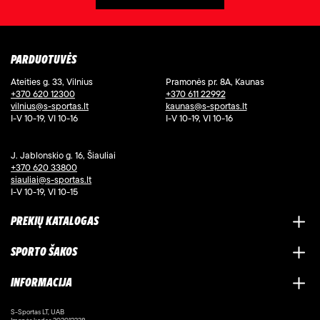
PARDUOTUVĖS
Ateities g. 33, Vilnius
Pramonės pr. 8A, Kaunas
+370 620 12300
+370 611 22992
vilnius@s-sportas.lt
kaunas@s-sportas.lt
I-V 10-19, VI 10-16
I-V 10-19, VI 10-16
J. Jablonskio g. 16, Šiauliai
+370 620 33800
siauliai@s-sportas.lt
I-V 10-19, VI 10-15
PREKIŲ KATALOGAS
SPORTO ŠAKOS
INFORMACIJA
S-Sportas LT, UAB