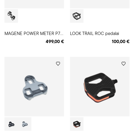
M
AGENE POWER METER P715K pedalai
LOOK TRAIL ROC pedalai
499,00 €
100,00 €