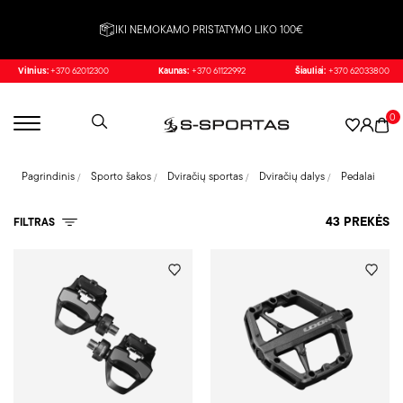
IKI NEMOKAMO PRISTATYMO LIKO 100€
Vilnius:
+370 62012300
Kaunas:
+370 61122992
Šiauliai:
+370 62033800
0
Pagrindinis
Sporto šakos
Dviračių sportas
Dviračių dalys
Pedalai
43 PREKĖS
FILTRAS