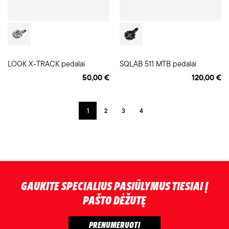
LOOK X-TRACK pedalai
SQLAB 511 MTB pedalai
50,00 €
120,00 €
1
2
3
4
GAUKITE SPECIALIUS PASIŪLYMUS TIESIAI Į
PAŠTO DĖŽUTĘ