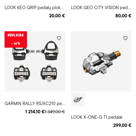
L
OOK KEO GRIP pedalų plokštelės
L
OOK GEO CITY VISION pedalai
20,00 €
80,00 €
NUOLAIDA
- 10%
G
ARMIN RALLY RS/XC210 pedalai su galios matuokliu
1 214,10 €
1 349,00 €
LOOK X-ONE-G TI pedalai
299,00 €