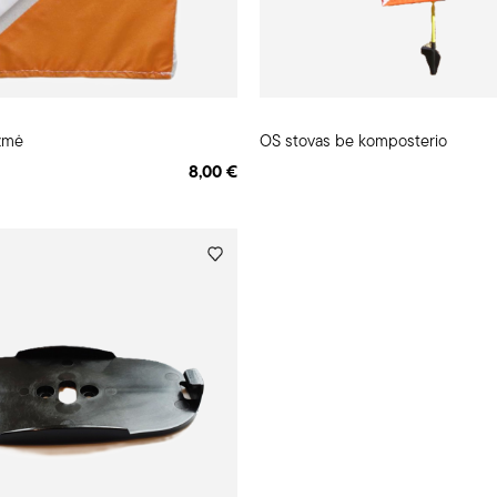
izmė
OS stovas be komposterio
8,00 €