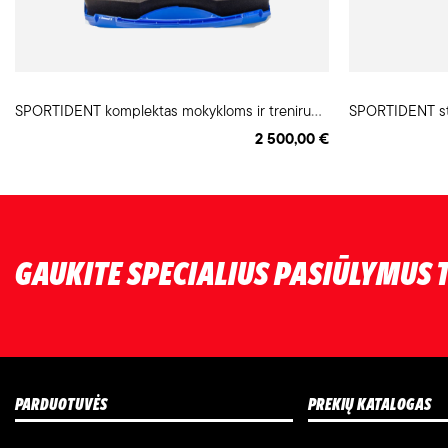
S
PORTIDENT komplektas mokykloms ir treniruotėms (8 kartos kortelės)
SPORTIDENT stot
2 500,00 €
GAUKITE SPECIALIUS PASIŪLYMUS T
PARDUOTUVĖS
PREKIŲ KATALOGAS