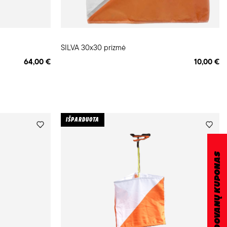
SILVA 30x30 prizmė
64,00 €
10,00 €
IŠPARDUOTA
DOVANŲ KUPONAS