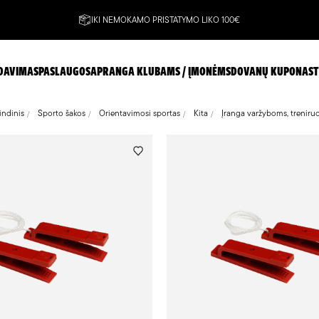
IKI NEMOKAMO PRISTATYMO LIKO 100€
DAVIMAS
PASLAUGOS
APRANGA KLUBAMS / ĮMONĖMS
DOVANŲ KUPONAS
T
indinis
Sporto šakos
Orientavimosi sportas
Kita
Įranga varžyboms, treniru