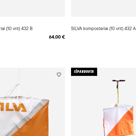
iai (10 vnt) 432 B
SILVA komposteriai (10 vnt) 432 A
64,00 €
IŠPARDUOTA