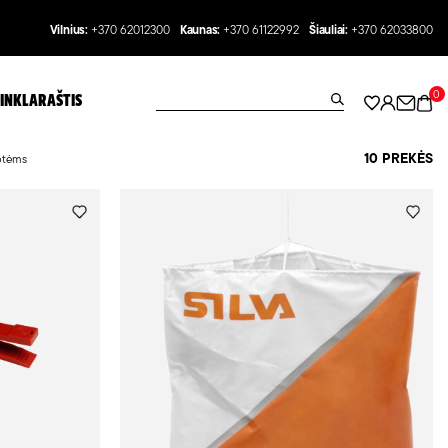
Vilnius:
+370 62012300
Kaunas:
+370 61122992
Šiauliai:
+370 62033800
0
INKLARAŠTIS
10 PREKĖS
otėms