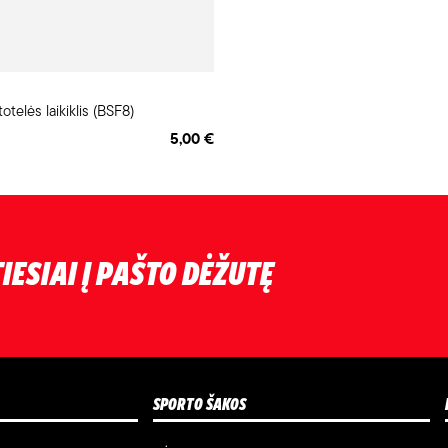
elės laikiklis (BSF8)
5,00 €
IESIAI Į PAŠTO DĖŽUTĘ
SPORTO ŠAKOS