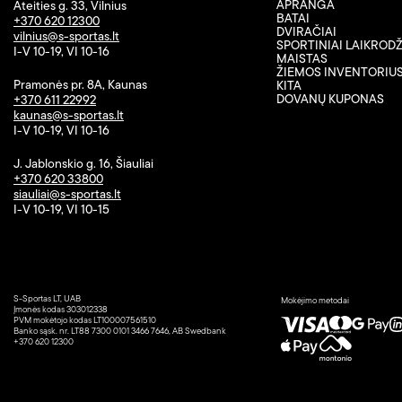
APRANGA
Ateities g. 33, Vilnius
BATAI
+370 620 12300
DVIRAČIAI
vilnius@s-sportas.lt
SPORTINIAI LAIKRODŽ
I-V 10-19, VI 10-16
MAISTAS
ŽIEMOS INVENTORIU
Pramonės pr. 8A, Kaunas
KITA
DOVANŲ KUPONAS
+370 611 22992
kaunas@s-sportas.lt
I-V 10-19, VI 10-16
J. Jablonskio g. 16, Šiauliai
+370 620 33800
siauliai@s-sportas.lt
I-V 10-19, VI 10-15
S-Sportas LT, UAB
Mokėjimo metodai
Įmonės kodas 303012338
PVM mokėtojo kodas LT100007561510
Banko sąsk. nr. LT88 7300 0101 3466 7646, AB Swedbank
+370 620 12300