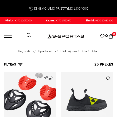
IKI NEMOKAMO PRISTATYMO LIKO 100€
Vilnius:
+370 62012300
Kaunas:
+370 61122992
Šiauliai:
+370 62033800
0
Pagrindinis
Sporto šakos
Slidinėjimas
Kita
Kita
25 PREKĖS
FILTRAS