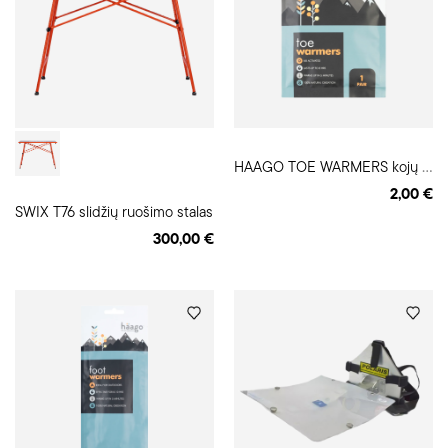
H
AAGO TOE WARMERS kojų pirštų šiltukai
2,00 €
SWIX T76 slidžių ruošimo stalas
300,00 €