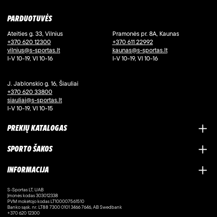
PARDUOTUVĖS
Ateities g. 33, Vilnius
Pramonės pr. 8A, Kaunas
+370 620 12300
+370 611 22992
vilnius@s-sportas.lt
kaunas@s-sportas.lt
I-V 10-19, VI 10-16
I-V 10-19, VI 10-16
J. Jablonskio g. 16, Šiauliai
+370 620 33800
siauliai@s-sportas.lt
I-V 10-19, VI 10-15
PREKIŲ KATALOGAS
SPORTO ŠAKOS
INFORMACIJA
S-Sportas LT, UAB
Įmonės kodas 303012338
PVM mokėtojo kodas LT100007561510
Banko sąsk. nr. LT88 7300 0101 3466 7646, AB Swedbank
+370 620 12300