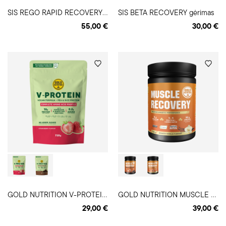
S
IS REGO RAPID RECOVERY gėrimas
SIS BETA RECOVERY gėrimas
55,00 €
30,00 €
G
OLD NUTRITION V-PROTEIN veganiški baltymai
G
OLD NUTRITION MUSCLE RECOVERY atstatomasis gėrimas
29,00 €
39,00 €