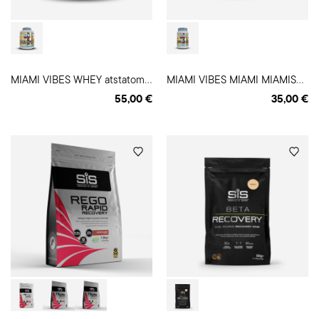
M
IAMI VIBES WHEY atstatomasis gėrimas
M
IAMI VIBES MIAMI MIAMISOLATE baltymų gėrimas
55,00 €
35,00 €