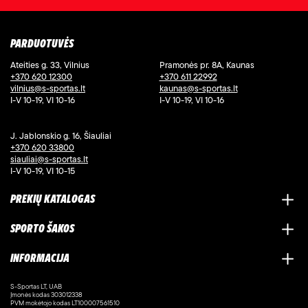
PARDUOTUVĖS
Ateities g. 33, Vilnius
Pramonės pr. 8A, Kaunas
+370 620 12300
+370 611 22992
vilnius@s-sportas.lt
kaunas@s-sportas.lt
I-V 10-19, VI 10-16
I-V 10-19, VI 10-16
J. Jablonskio g. 16, Šiauliai
+370 620 33800
siauliai@s-sportas.lt
I-V 10-19, VI 10-15
PREKIŲ KATALOGAS
SPORTO ŠAKOS
INFORMACIJA
S-Sportas LT, UAB
Įmonės kodas 303012338
PVM mokėtojo kodas LT100007561510