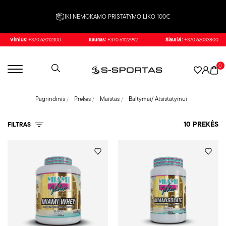
IKI NEMOKAMO PRISTATYMO LIKO 100€
Vilnius:
+370 62012300
Kaunas:
+370 61122992
Šiauliai:
+370 62033800
0
Pagrindinis
Prekės
Maistas
Baltymai/ Atsistatymui
10 PREKĖS
FILTRAS