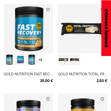
DOVANŲ KUPONAS
+2
G
OLD NUTRITION FAST RECOVERY atstatomasis gėrimas
G
OLD NUTRITION TOTAL PROTEIN batonėlis
25,00 €
2,50 €