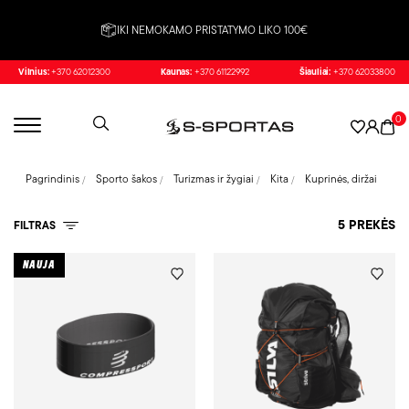
IKI NEMOKAMO PRISTATYMO LIKO 100€
Vilnius:
+370 62012300
Kaunas:
+370 61122992
Šiauliai:
+370 62033800
0
Pagrindinis
Sporto šakos
Turizmas ir žygiai
Kita
Kuprinės, diržai
5 PREKĖS
FILTRAS
NAUJA