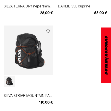
S
ILVA TERRA DRY neperšlampamas krepšys
DAHLIE 35L kuprinė
28,00 €
65,00 €
DOVANŲ KUPONAS
S
ILVA STRIVE MOUNTAIN PACK 23+3 kuprinė
110,00 €