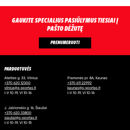
GAUKITE SPECIALIUS PASIŪLYMUS TIESIAI Į
PAŠTO DĖŽUTĘ
PARDUOTUVĖS
Ateities g. 33, Vilnius
Pramonės pr. 8A, Kaunas
+370 620 12300
+370 611 22992
vilnius@s-sportas.lt
kaunas@s-sportas.lt
I-V 10-19, VI 10-16
I-V 10-19, VI 10-16
J. Jablonskio g. 16, Šiauliai
+370 620 33800
siauliai@s-sportas.lt
I-V 10-19, VI 10-15