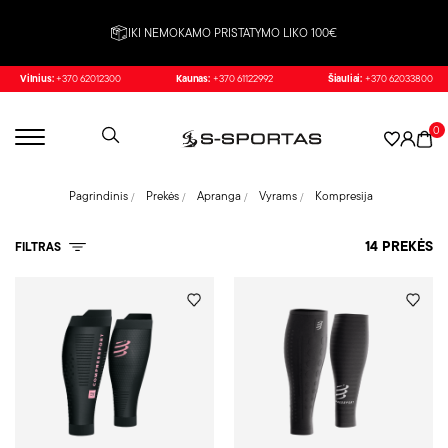
IKI NEMOKAMO PRISTATYMO LIKO 100€
Vilnius:
+370 62012300
Kaunas:
+370 61122992
Šiauliai:
+370 62033800
0
Pagrindinis
Prekės
Apranga
Vyrams
Kompresija
14 PREKĖS
FILTRAS