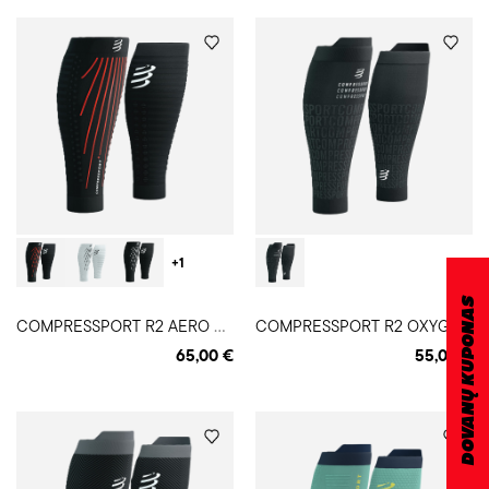
+1
DOVANŲ KUPONAS
C
OMPRESSPORT R2 AERO blauzdinės
C
OMPRESSPORT R2 OXYGEN BLACK EDITION blauzdinės
65,00 €
55,00 €