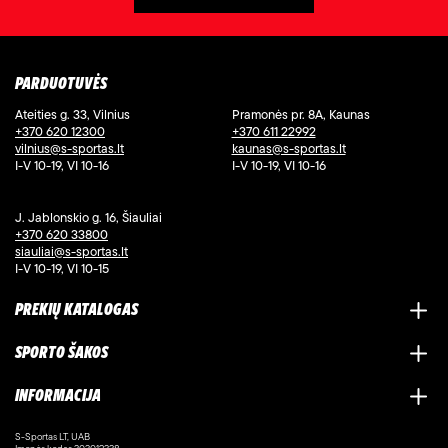
PARDUOTUVĖS
Ateities g. 33, Vilnius
Pramonės pr. 8A, Kaunas
+370 620 12300
+370 611 22992
vilnius@s-sportas.lt
kaunas@s-sportas.lt
I-V 10-19, VI 10-16
I-V 10-19, VI 10-16
J. Jablonskio g. 16, Šiauliai
+370 620 33800
siauliai@s-sportas.lt
I-V 10-19, VI 10-15
PREKIŲ KATALOGAS
SPORTO ŠAKOS
INFORMACIJA
S-Sportas LT, UAB