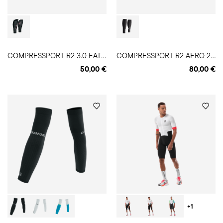
C
OMPRESSPORT R2 3.0 EAT MY DUST! blauzdinės
C
OMPRESSPORT R2 AERO 2.0 blauzdinės
50,00 €
80,00 €
+1