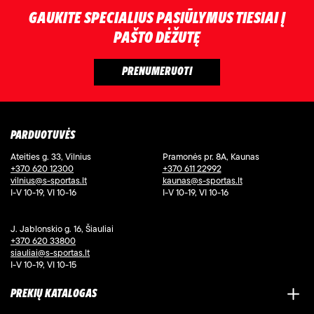
GAUKITE SPECIALIUS PASIŪLYMUS TIESIAI Į
PAŠTO DĖŽUTĘ
PARDUOTUVĖS
Ateities g. 33, Vilnius
Pramonės pr. 8A, Kaunas
+370 620 12300
+370 611 22992
vilnius@s-sportas.lt
kaunas@s-sportas.lt
I-V 10-19, VI 10-16
I-V 10-19, VI 10-16
J. Jablonskio g. 16, Šiauliai
+370 620 33800
siauliai@s-sportas.lt
I-V 10-19, VI 10-15
PREKIŲ KATALOGAS