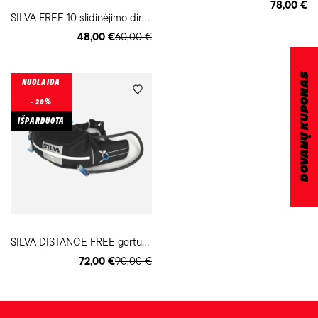
78,00 €
S
ILVA FREE 10 slidinėjimo diržas
48,00 €
60,00 €
DOVANŲ KUPONAS
NUOLAIDA
- 20%
IŠPARDUOTA
S
ILVA DISTANCE FREE gertuvė ant juosmens
72,00 €
90,00 €