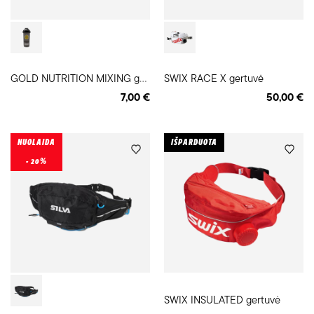
G
OLD NUTRITION MIXING gertuvė-plaktuvė
SWIX RACE X gertuvė
7,00 €
50,00 €
NUOLAIDA
IŠPARDUOTA
- 20%
SWIX INSULATED gertuvė