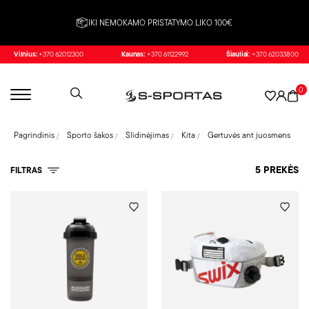
IKI NEMOKAMO PRISTATYMO LIKO 100€
Vilnius:
+370 62012300
Kaunas:
+370 61122992
Šiauliai:
+370 62033800
0
Pagrindinis
Sporto šakos
Slidinėjimas
Kita
Gertuvės ant juosmens
5 PREKĖS
FILTRAS