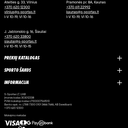
Ateities g. 33, Vilnius
Pramonės pr. 8A, Kaunas
+370 620 12300
+370 611 22992
vilnius@s-sportas.lt
kaunas@s-sportas.lt
I-V 10-19, VI 10-16
I-V 10-19, VI 10-16
J. Jablonskio g. 16, Šiauliai
+370 620 33800
siauliai@s-sportas.lt
I-V 10-19, VI 10-15
PREKIŲ KATALOGAS
SPORTO ŠAKOS
INFORMACIJA
S-Sportas LT, UAB
Įmonės kodas 303012338
PVM mokėtojo kodas LT100007561510
Banko sąsk. nr. LT88 7300 0101 3466 7646, AB Swedbank
+370 620 12300
Mokėjimo metodai