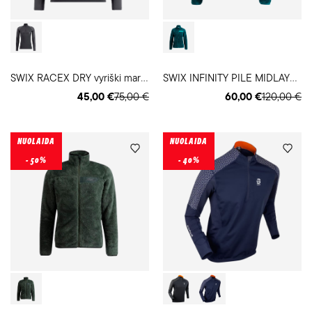
S
WIX RACEX DRY vyriški marškinėliai
S
WIX INFINITY PILE MIDLAYER moteriškas bliuzonas
45,00 €
75,00 €
60,00 €
120,00 €
NUOLAIDA
NUOLAIDA
- 50%
- 40%