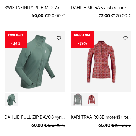
S
WIX INFINITY PILE MIDLAYER vyriškas bliuzonas
D
AHLIE MORA vyriškas bliuzonas
60,00 €
120,00 €
72,00 €
120,00 €
NUOLAIDA
NUOLAIDA
- 40%
- 40%
D
AHLIE FULL ZIP DAVOS vyriškas slidinėjimo bliuzonas
K
ARI TRAA ROSE moteriški termo marškinėliai
60,00 €
100,00 €
65,40 €
109,00 €