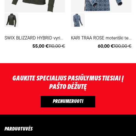
S
WIX BLIZZARD HYBRID vyriškas bliuzonas
K
ARI TRAA ROSE moteriški termo marškinėliai
55,00 €
110,00 €
60,00 €
100,00 €
GAUKITE SPECIALIUS PASIŪLYMUS TIESIAI Į
PAŠTO DĖŽUTĘ
PARDUOTUVĖS