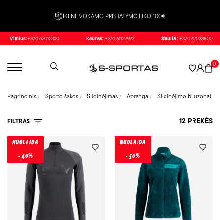
IKI NEMOKAMO PRISTATYMO LIKO 100€
Vilnius:
+370 62012300
Kaunas:
+370 61122992
Šiauliai:
+370 62033800
0
Pagrindinis
Sporto šakos
Slidinėjimas
Apranga
Slidinėjimo bliuzonai
12 PREKĖS
FILTRAS
NUOLAIDA
NUOLAIDA
- 40%
- 50%