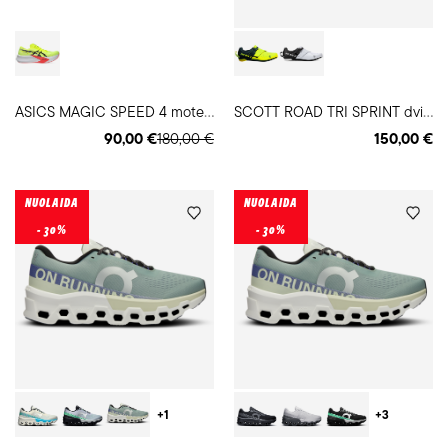
A
SICS MAGIC SPEED 4 moteriški bėgimo batai
S
COTT ROAD TRI SPRINT dviratininko plento batai
90,00 €
180,00 €
150,00 €
NUOLAIDA
NUOLAIDA
- 30%
- 30%
+1
+3