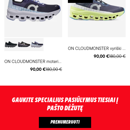
O
N CLOUDMONSTER vyriški bėgimo batai
90,00 €
180,00 €
O
N CLOUDMONSTER moteriški bėgimo batai
90,00 €
180,00 €
GAUKITE SPECIALIUS PASIŪLYMUS TIESIAI Į
PAŠTO DĖŽUTĘ