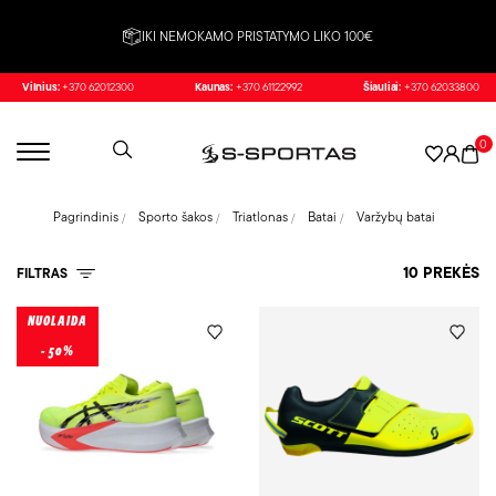
IKI NEMOKAMO PRISTATYMO LIKO 100€
Vilnius:
+370 62012300
Kaunas:
+370 61122992
Šiauliai:
+370 62033800
0
Pagrindinis
Sporto šakos
Triatlonas
Batai
Varžybų batai
10 PREKĖS
FILTRAS
NUOLAIDA
- 50%