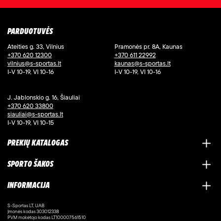
PARDUOTUVĖS
Ateities g. 33, Vilnius
Pramonės pr. 8A, Kaunas
+370 620 12300
+370 611 22992
vilnius@s-sportas.lt
kaunas@s-sportas.lt
I-V 10-19, VI 10-16
I-V 10-19, VI 10-16
J. Jablonskio g. 16, Šiauliai
+370 620 33800
siauliai@s-sportas.lt
I-V 10-19, VI 10-15
PREKIŲ KATALOGAS
SPORTO ŠAKOS
INFORMACIJA
S-Sportas LT, UAB
Įmonės kodas 303012338
PVM mokėtojo kodas LT100007561510