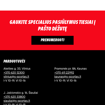
GAUKITE SPECIALIUS PASIŪLYMUS TIESIAI Į
PAŠTO DĖŽUTĘ
PARDUOTUVĖS
Ateities g. 33, Vilnius
Pramonės pr. 8A, Kaunas
+370 620 12300
+370 611 22992
vilnius@s-sportas.lt
kaunas@s-sportas.lt
I-V 10-19, VI 10-16
I-V 10-19, VI 10-16
J. Jablonskio g. 16, Šiauliai
+370 620 33800
siauliai@s-sportas.lt
I-V 10-19, VI 10-15