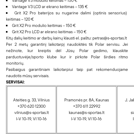
Vantage V3 modulio keitimas – 150 €
Vantage V3 LCD ar ekrano keitimas – 135 €
Grit X2 Pro baterijos su nugarine dalimi (optinis sensorius)
keitimas – 120 €
Grit X2 Pro modulio keitimas – 150 €
Grit X2 Pro LCD ar ekrano keitimas – 150 €
Kitų dalių keitimo ar darbų kainų klausti el. paštu:
petras@s-sportas.lt
Per 2 metų garantinį laikotarpį naudokitės tik Polar servisu. Jei
nežinote, kur kreiptis dėl Jūsų Polar gedimo, klauskite
parduotuvėje/sporto klube kur ir pirkote Polar širdies ritmo
monitorių.
Pasibaigus garantiniam laikotarpiui taip pat rekomenduojame
naudotis mūsų servisais.
SERVISAI:
Ateities g. 33, Vilnius
Pramonės pr. 8A, Kaunas
J. Ja
+370 620 12300
+370 611 22992
vilnius@s-sportas.lt
kaunas@s-sportas.lt
si
I-V 10-19, VI 10-16
I-V 10-19, VI 10-16