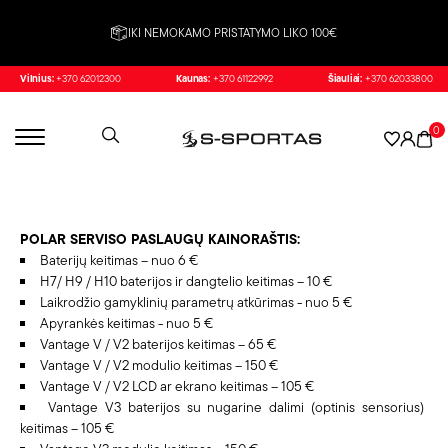
IKI NEMOKAMO PRISTATYMO LIKO 100€
Vilnius:
+370 62012300
Kaunas:
+370 61122992
Šiauliai:
+370 62033800
0
POLAR SERVISO PASLAUGŲ KAINORAŠTIS:
Baterijų keitimas – nuo 6 €
H7/ H9 / H10 baterijos ir dangtelio keitimas – 10 €
Laikrodžio gamyklinių parametrų atkūrimas - nuo 5 €
Apyrankės keitimas - nuo 5 €
Vantage V / V2 baterijos keitimas – 65 €
Vantage V / V2 modulio keitimas – 150 €
Vantage V / V2 LCD ar ekrano keitimas – 105 €
Vantage V3 baterijos su nugarine dalimi (optinis sensorius)
keitimas – 105 €