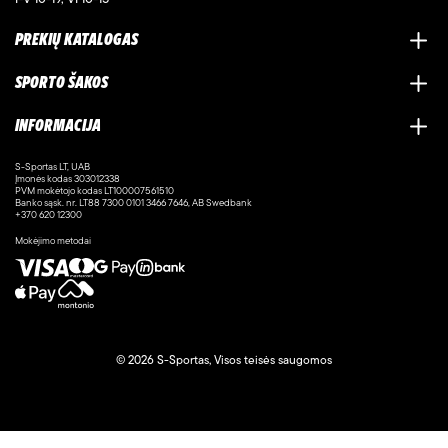
PREKIŲ KATALOGAS
SPORTO ŠAKOS
INFORMACIJA
S-Sportas LT, UAB
Įmonės kodas 303012338
PVM mokėtojo kodas LT100007561510
Banko sąsk. nr. LT88 7300 0101 3466 7646, AB Swedbank
+370 620 12300
Mokėjimo metodai
© 2026 S-Sportas, Visos teisės saugomos