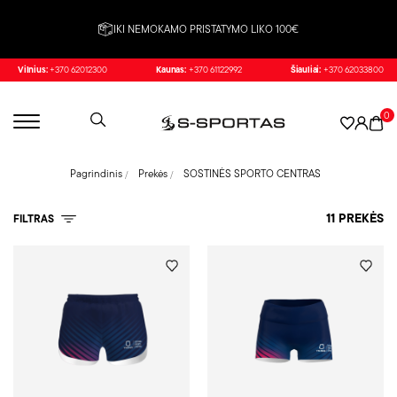
IKI NEMOKAMO PRISTATYMO LIKO 100€
Vilnius:
+370 62012300
Kaunas:
+370 61122992
Šiauliai:
+370 62033800
0
Pagrindinis
Prekės
SOSTINĖS SPORTO CENTRAS
11 PREKĖS
FILTRAS