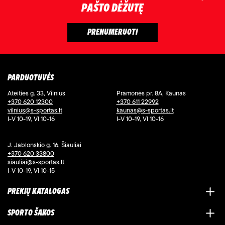
PAŠTO DĖŽUTĘ
PARDUOTUVĖS
Ateities g. 33, Vilnius
Pramonės pr. 8A, Kaunas
+370 620 12300
+370 611 22992
vilnius@s-sportas.lt
kaunas@s-sportas.lt
I-V 10-19, VI 10-16
I-V 10-19, VI 10-16
J. Jablonskio g. 16, Šiauliai
+370 620 33800
siauliai@s-sportas.lt
I-V 10-19, VI 10-15
PREKIŲ KATALOGAS
SPORTO ŠAKOS