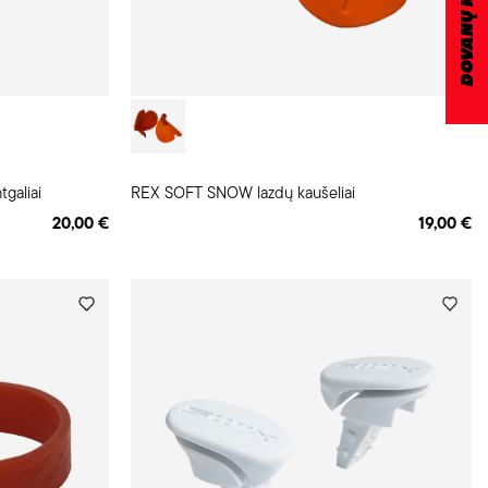
DOVANŲ KUPONAS
galiai
REX SOFT SNOW lazdų kaušeliai
20,00 €
19,00 €