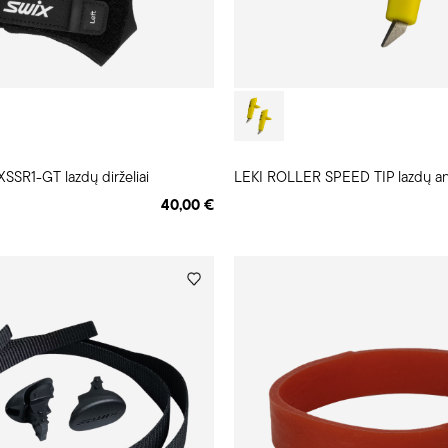
SR1-GT lazdų dirželiai
LEKI ROLLER SPEED TIP lazdų ant
40,00 €