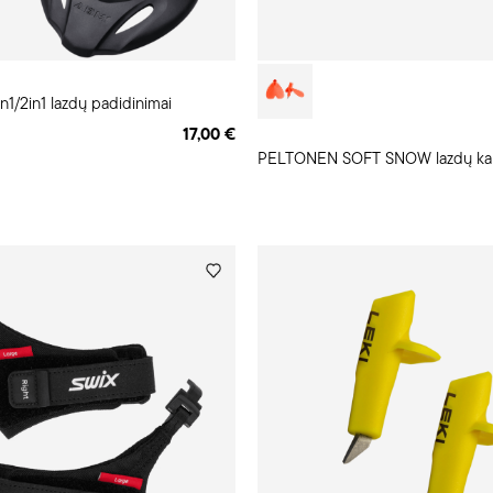
1/2in1 lazdų padidinimai
17,00 €
PELTONEN SOFT SNOW lazdų kau