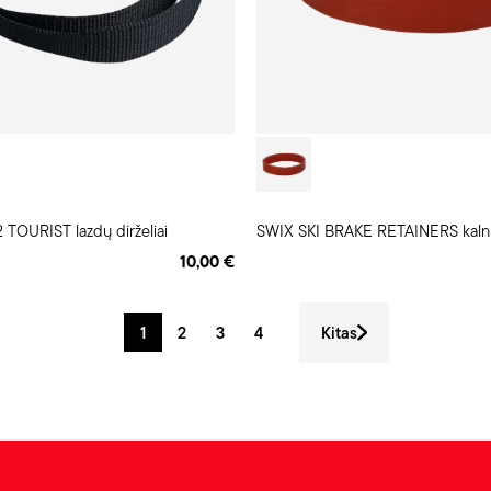
TOURIST lazdų dirželiai
10,00 €
1
2
3
4
Kitas