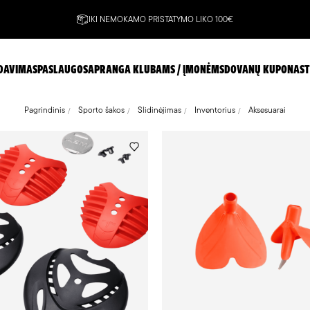
IKI NEMOKAMO PRISTATYMO LIKO 100€
DAVIMAS
PASLAUGOS
APRANGA KLUBAMS / ĮMONĖMS
DOVANŲ KUPONAS
T
Pagrindinis
Sporto šakos
Slidinėjimas
Inventorius
Aksesuarai