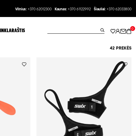
Vilnius:
+370 62012300
Kaunas:
+370 61122992
Šiauliai:
+370 62033800
0
INKLARAŠTIS
42 PREKĖS