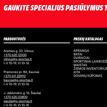
GAUKITE SPECIALIUS PASIŪLYMUS T
PARDUOTUVĖS
PREKIŲ KATALOGAS
APRANGA
Ateities g. 33, Vilnius
BATAI
+370 620 12300
DVIRAČIAI
vilnius@s-sportas.lt
SPORTINIAI LAIKRODŽ
I-V 10-19, VI 10-16
MAISTAS
ŽIEMOS INVENTORIU
Pramonės pr. 8A, Kaunas
KITA
DOVANŲ KUPONAS
+370 611 22992
kaunas@s-sportas.lt
I-V 10-19, VI 10-16
J. Jablonskio g. 16, Šiauliai
+370 620 33800
siauliai@s-sportas.lt
I-V 10-19, VI 10-15