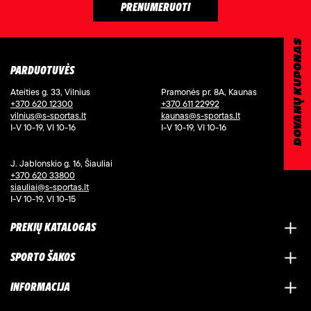
DOVANŲ KUPONAS
PARDUOTUVĖS
Ateities g. 33, Vilnius
Pramonės pr. 8A, Kaunas
+370 620 12300
+370 611 22992
vilnius@s-sportas.lt
kaunas@s-sportas.lt
I-V 10-19, VI 10-16
I-V 10-19, VI 10-16
J. Jablonskio g. 16, Šiauliai
+370 620 33800
siauliai@s-sportas.lt
I-V 10-19, VI 10-15
PREKIŲ KATALOGAS
SPORTO ŠAKOS
INFORMACIJA