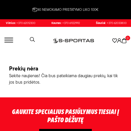
IKI NEMOKAMO PRISTATYMO LIKO 100€
Vilnius:
+370 62012300
Kaunas:
+370 61122992
Šiauliai:
+370 62033800
0
Prekių nėra
Sekite naujienas! Čia bus pateikiama daugiau prekių, kai tik
jos bus pridėtos.
GAUKITE SPECIALIUS PASIŪLYMUS TIESIAI Į
PAŠTO DĖŽUTĘ