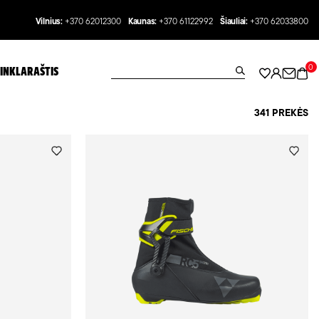
Vilnius:
+370 62012300
Kaunas:
+370 61122992
Šiauliai:
+370 62033800
0
INKLARAŠTIS
341 PREKĖS