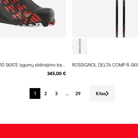
R
OSSIGNOL X-10 SKATE lygumų slidinėjimo batai
ROSSIGNOL DELTA COMP R-SKIN 
345,00 €
1
2
3
...
29
Kitas