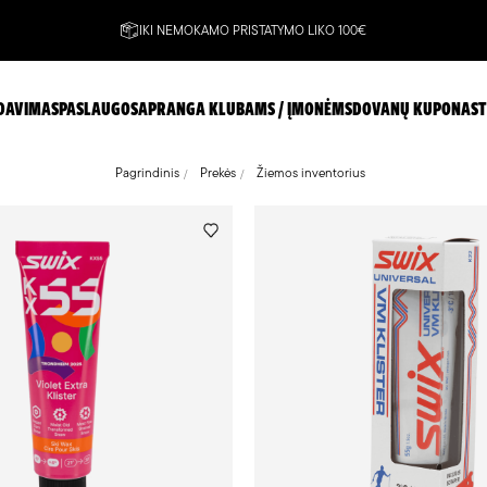
IKI NEMOKAMO PRISTATYMO LIKO 100€
DAVIMAS
PASLAUGOS
APRANGA KLUBAMS / ĮMONĖMS
DOVANŲ KUPONAS
T
Pagrindinis
Prekės
Žiemos inventorius