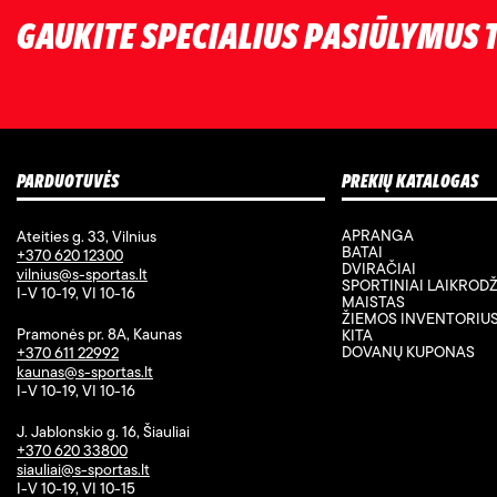
GAUKITE SPECIALIUS PASIŪLYMUS T
PARDUOTUVĖS
PREKIŲ KATALOGAS
APRANGA
Ateities g. 33, Vilnius
BATAI
+370 620 12300
DVIRAČIAI
vilnius@s-sportas.lt
SPORTINIAI LAIKRODŽ
I-V 10-19, VI 10-16
MAISTAS
ŽIEMOS INVENTORIU
Pramonės pr. 8A, Kaunas
KITA
DOVANŲ KUPONAS
+370 611 22992
kaunas@s-sportas.lt
I-V 10-19, VI 10-16
J. Jablonskio g. 16, Šiauliai
+370 620 33800
siauliai@s-sportas.lt
I-V 10-19, VI 10-15