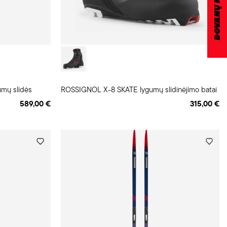
DOVANŲ KUPONAS
mų slidės
ROSSIGNOL X-8 SKATE lygumų slidinėjimo batai
589,00 €
315,00 €