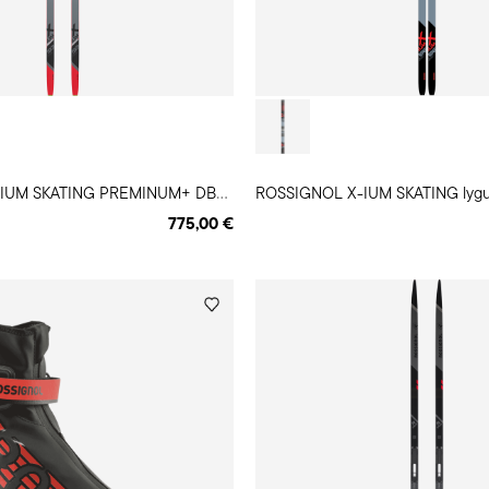
R
OSSIGNOL X-IUM SKATING PREMINUM+ DBLE POL lygumų slidės
ROSSIGNOL X-IUM SKATING lygu
775,00 €