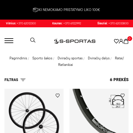
IKI NEMOKAMO PRISTATYMO LIKO 100€
Vilnius:
+370 62012300
Kaunas:
+370 61122992
Šiauliai:
+370 62033800
0
Pagrindinis
Sporto šakos
Dviračių sportas
Dviračių dalys
Ratai/
Ratlankiai
6 PREKĖS
FILTRAS