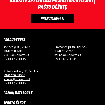
GAUKITE SPECIALIUS PASIŪLYMUS TIESIAI Į
PAŠTO DĖŽUTĘ
PARDUOTUVĖS
Ateities g. 33, Vilnius
Pramonės pr. 8A, Kaunas
+370 620 12300
+370 611 22992
vilnius@s-sportas.lt
kaunas@s-sportas.lt
I-V 10-19, VI 10-16
I-V 10-19, VI 10-16
J. Jablonskio g. 16, Šiauliai
+370 620 33800
siauliai@s-sportas.lt
I-V 10-19, VI 10-15
PREKIŲ KATALOGAS
SPORTO ŠAKOS