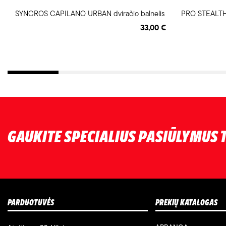
SYNCROS CAPILANO URBAN dviračio balnelis
PRO STEALTH 
33,00 €
GAUKITE SPECIALIUS PASIŪLYMUS T
PARDUOTUVĖS
PREKIŲ KATALOGAS