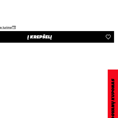
je turime
Į KREPŠELĮ
DOVANŲ KUPONAS