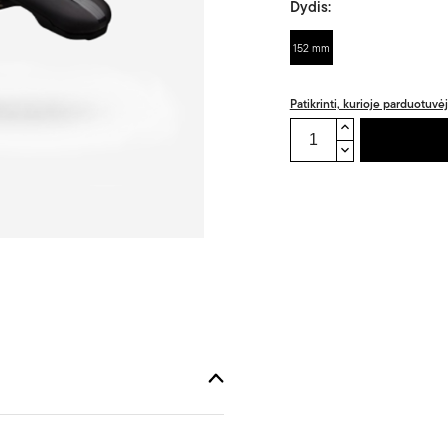
Dydis:
152 mm
Patikrinti, kurioje parduotuvė