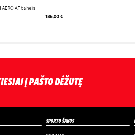
AERO AF balnelis
185,00 €
IESIAI Į PAŠTO DĖŽUTĘ
SPORTO ŠAKOS