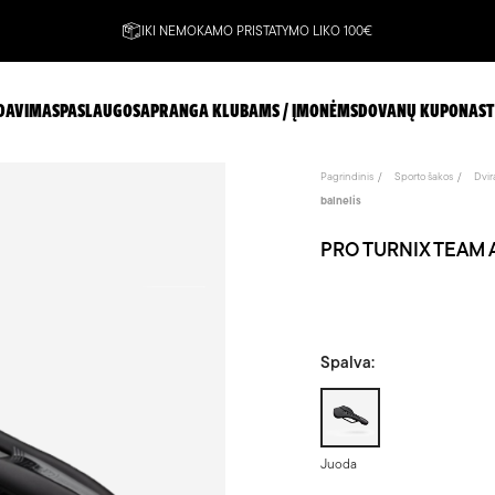
IKI NEMOKAMO PRISTATYMO LIKO 100€
DAVIMAS
PASLAUGOS
APRANGA KLUBAMS / ĮMONĖMS
DOVANŲ KUPONAS
T
Pagrindinis
Sporto šakos
Dvir
balnelis
PRO TURNIX TEAM A
Spalva:
Juoda
Juoda