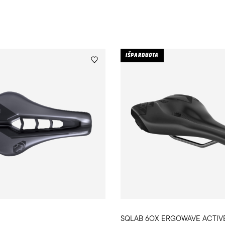
IŠPARDUOTA
SQLAB 6OX ERGOWAVE ACTIVE 2