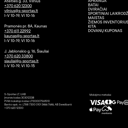
APRANGA
Ateities g. 33, Vilnius
BATAI
+370 620 12300
DVIRAČIAI
vilnius@s-sportas.lt
SPORTINIAI LAIKRODŽ
I-V 10-19, VI 10-16
MAISTAS
ŽIEMOS INVENTORIU
Pramonės pr. 8A, Kaunas
KITA
DOVANŲ KUPONAS
+370 611 22992
kaunas@s-sportas.lt
I-V 10-19, VI 10-16
J. Jablonskio g. 16, Šiauliai
+370 620 33800
siauliai@s-sportas.lt
I-V 10-19, VI 10-15
S-Sportas LT, UAB
Mokėjimo metodai
Įmonės kodas 303012338
PVM mokėtojo kodas LT100007561510
Banko sąsk. nr. LT88 7300 0101 3466 7646, AB Swedbank
+370 620 12300