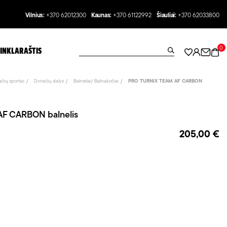
Vilnius:
+370 62012300
Kaunas:
+370 61122992
Šiauliai:
+370 62033800
0
INKLARAŠTIS
ačių sportas
Dviračių dalys
Balneliai/ Balnakočiai
PRO TURNIX TEAM AF CARBON
F CARBON balnelis
205,00 €