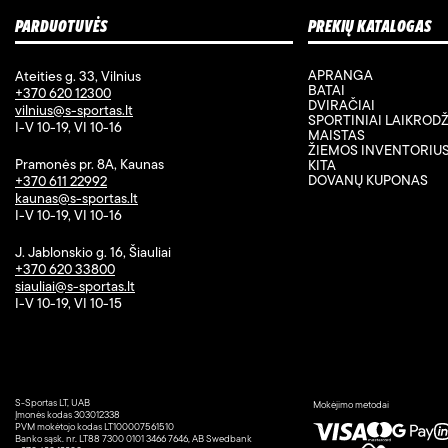
PARDUOTUVĖS
PREKIŲ KATALOGAS
APRANGA
Ateities g. 33, Vilnius
BATAI
+370 620 12300
DVIRAČIAI
vilnius@s-sportas.lt
SPORTINIAI LAIKRODŽ
I-V 10-19, VI 10-16
MAISTAS
ŽIEMOS INVENTORIU
Pramonės pr. 8A, Kaunas
KITA
DOVANŲ KUPONAS
+370 611 22992
kaunas@s-sportas.lt
I-V 10-19, VI 10-16
J. Jablonskio g. 16, Šiauliai
+370 620 33800
siauliai@s-sportas.lt
I-V 10-19, VI 10-15
S-Sportas LT, UAB
Mokėjimo metodai
Įmonės kodas 303012338
PVM mokėtojo kodas LT100007561510
Banko sąsk. nr. LT88 7300 0101 3466 7646, AB Swedbank