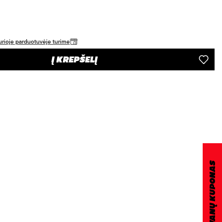
 kurioje parduotuvėje turime
Į KREPŠELĮ
DOVANŲ KUPONAS