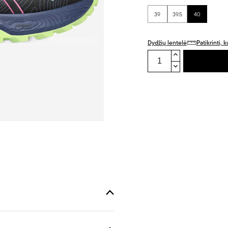
39
39.5
40
Dydžių lentelė
Patikrinti,