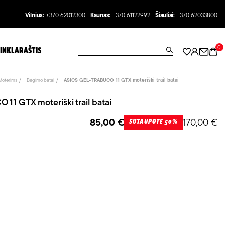
Vilnius:
+370 62012300
Kaunas:
+370 61122992
Šiauliai:
+370 62033800
0
INKLARAŠTIS
Moterims
Bėgimo batai
ASICS GEL-TRABUCO 11 GTX moteriški trail batai
1 GTX moteriški trail batai
85,00 €
170,00 €
SUTAUPOTE 50%