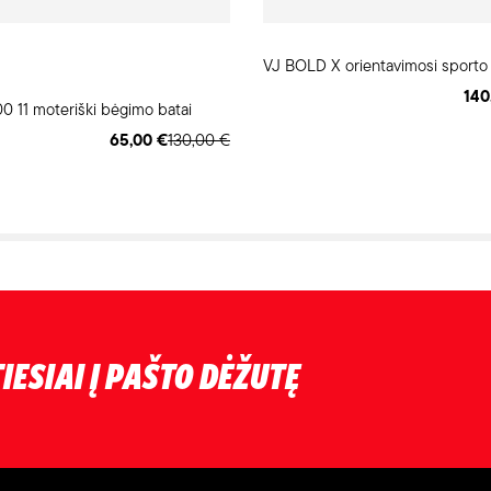
VJ BOLD X orientavimosi sporto 
140
 11 moteriški bėgimo batai
65,00 €
130,00 €
IESIAI Į PAŠTO DĖŽUTĘ