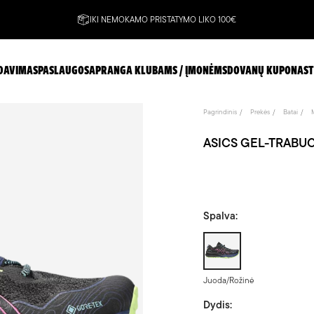
IKI NEMOKAMO PRISTATYMO LIKO 100€
DAVIMAS
PASLAUGOS
APRANGA KLUBAMS / ĮMONĖMS
DOVANŲ KUPONAS
T
Pagrindinis
Prekės
Batai
ASICS GEL-TRABUCO 1
Spalva:
Juoda/Rožinė
Juoda/Rožinė
Dydis: