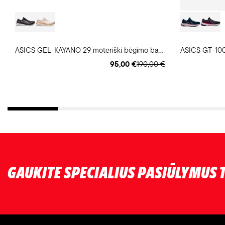
A
SICS GEL-KAYANO 29 moteriški bėgimo batai
ASICS GT-1000
95,00 €
190,00 €
GAUKITE SPECIALIUS PASIŪLYMUS T