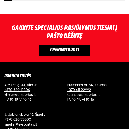
GAUKITE SPECIALIUS PASIŪLYMUS TIESIAI Į
PAŠTO DĖŽUTĘ
PARDUOTUVĖS
Ateities g. 33, Vilnius
Pramonės pr. 8A, Kaunas
+370 620 12300
+370 611 22992
vilnius@s-sportas.lt
kaunas@s-sportas.lt
I-V 10-19, VI 10-16
I-V 10-19, VI 10-16
J. Jablonskio g. 16, Šiauliai
+370 620 33800
siauliai@s-sportas.lt