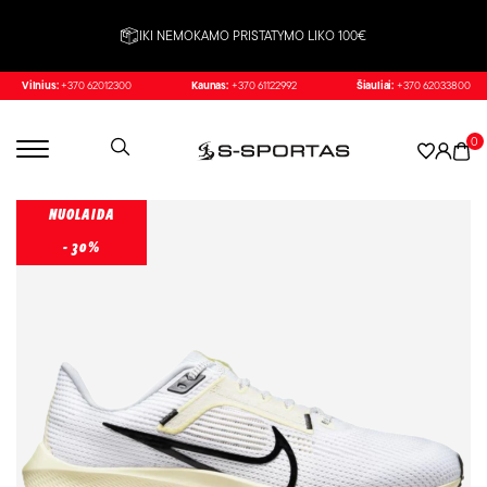
IKI NEMOKAMO PRISTATYMO LIKO 100€
Vilnius:
+370 62012300
Kaunas:
+370 61122992
Šiauliai:
+370 62033800
0
NUOLAIDA
- 30%