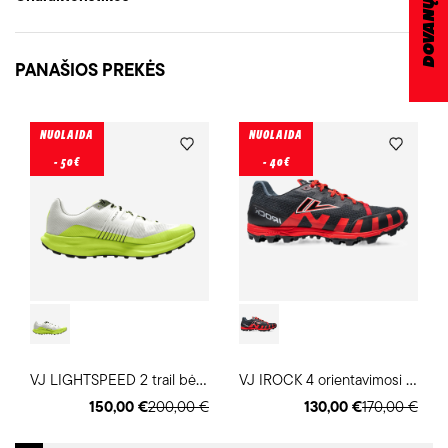
PANAŠIOS PREKĖS
NUOLAIDA
NUOLAIDA
- 50€
- 40€
V
J LIGHTSPEED 2 trail bėgimo batai
V
J IROCK 4 orientavimosi sporto batai
150,00 €
200,00 €
130,00 €
170,00 €