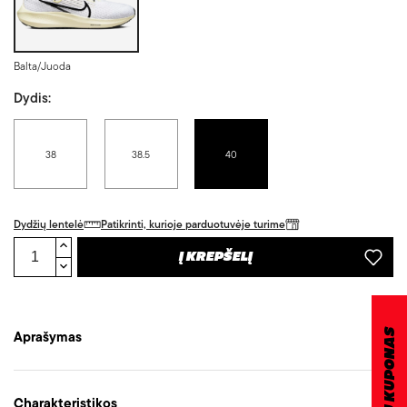
Balta/Juoda
Dydis:
38
38.5
40
Dydžių lentelė
Patikrinti, kurioje parduotuvėje turime
Į KREPŠELĮ
DOVANŲ KUPONAS
Aprašymas
Charakteristikos