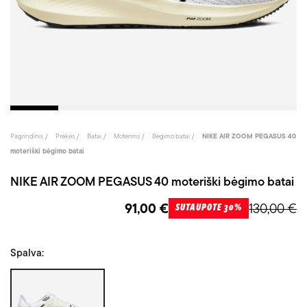
Pagrindinis
Prekės
Batai
Moterims
Bėgimo batai
NIKE AIR ZOOM PEGASUS 40
moteriški bėgimo batai
NIKE AIR ZOOM PEGASUS 40 moteriški bėgimo batai
91,00 €
130,00 €
SUTAUPOTE 30%
Spalva:
Balta/Juoda