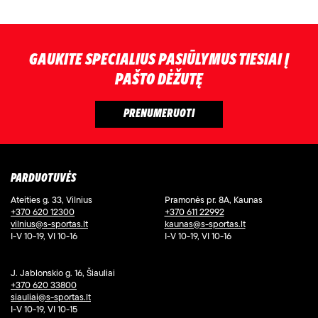
GAUKITE SPECIALIUS PASIŪLYMUS TIESIAI Į
PAŠTO DĖŽUTĘ
PARDUOTUVĖS
Ateities g. 33, Vilnius
Pramonės pr. 8A, Kaunas
+370 620 12300
+370 611 22992
vilnius@s-sportas.lt
kaunas@s-sportas.lt
I-V 10-19, VI 10-16
I-V 10-19, VI 10-16
J. Jablonskio g. 16, Šiauliai
+370 620 33800
siauliai@s-sportas.lt
I-V 10-19, VI 10-15