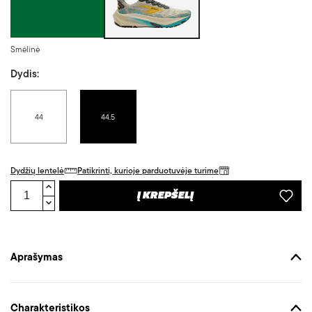
Smėlinė
Dydis:
44
44.5
Dydžių lentelė
Patikrinti, kurioje parduotuvėje turime
Į KREPŠELĮ
Aprašymas
Charakteristikos