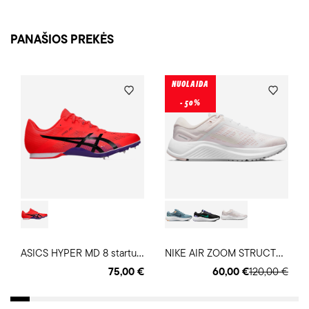
PANAŠIOS PREKĖS
NUOLAIDA
- 50%
A
SICS HYPER MD 8 startukai
N
IKE AIR ZOOM STRUCTURE 24 moteriški bėgimo batai
75,00 €
60,00 €
120,00 €