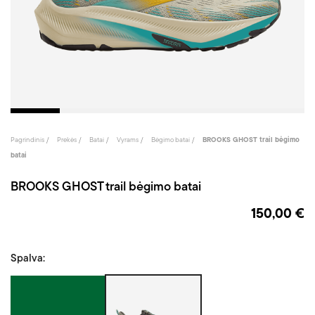
Pagrindinis
Prekės
Batai
Vyrams
Bėgimo batai
BROOKS GHOST trail bėgimo
batai
BROOKS GHOST trail bėgimo batai
150,00 €
Spalva:
Žalia/Balta
Smėlinė