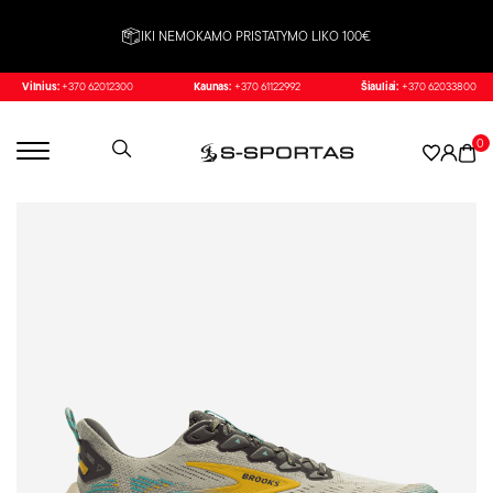
IKI NEMOKAMO PRISTATYMO LIKO 100€
Vilnius:
+370 62012300
Kaunas:
+370 61122992
Šiauliai:
+370 62033800
0