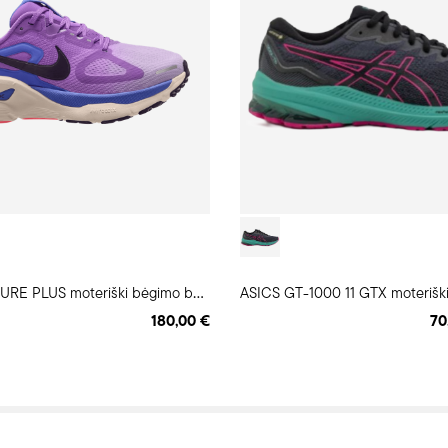
N
IKE STRUCTURE PLUS moteriški bėgimo batai
ASICS GT-1000 11 GTX moteriški
180,00 €
70