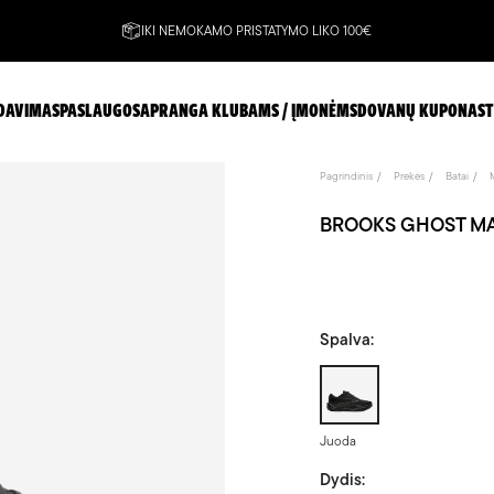
IKI NEMOKAMO PRISTATYMO LIKO 100€
DAVIMAS
PASLAUGOS
APRANGA KLUBAMS / ĮMONĖMS
DOVANŲ KUPONAS
T
Pagrindinis
Prekės
Batai
BROOKS GHOST MAX 3
Spalva:
Juoda
Juoda
Dydis: