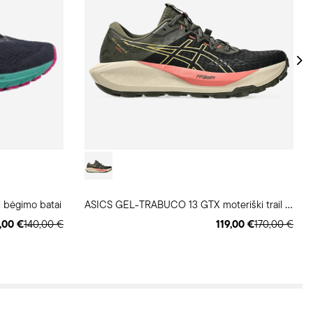
A
SICS GEL-TRABUCO 13 GTX moteriški trail batai
 bėgimo batai
,00 €
140,00 €
119,00 €
170,00 €