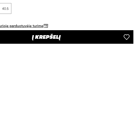
40.5
 kurioje parduotuvėje turime
Į KREPŠELĮ