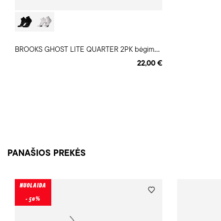
B
ROOKS GHOST LITE QUARTER 2PK bėgimo kojinės
22,00 €
PANAŠIOS PREKĖS
NUOLAIDA
- 50%