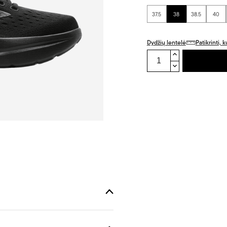
37.5
38
38.5
40
Dydžių lentelė
Patikrinti,