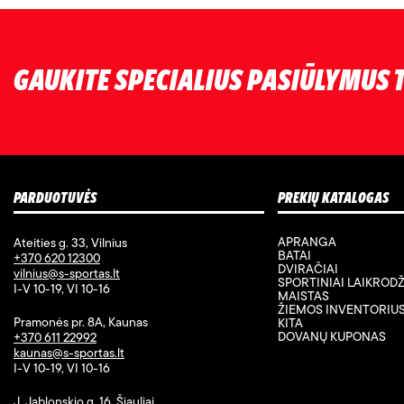
GAUKITE SPECIALIUS PASIŪLYMUS T
PARDUOTUVĖS
PREKIŲ KATALOGAS
APRANGA
Ateities g. 33, Vilnius
BATAI
+370 620 12300
DVIRAČIAI
vilnius@s-sportas.lt
SPORTINIAI LAIKRODŽ
I-V 10-19, VI 10-16
MAISTAS
ŽIEMOS INVENTORIU
Pramonės pr. 8A, Kaunas
KITA
DOVANŲ KUPONAS
+370 611 22992
kaunas@s-sportas.lt
I-V 10-19, VI 10-16
J. Jablonskio g. 16, Šiauliai