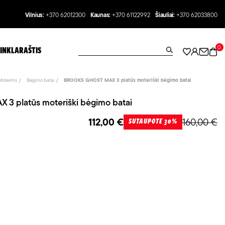
Vilnius:
+370 62012300
Kaunas:
+370 61122992
Šiauliai:
+370 62033800
0
INKLARAŠTIS
Moterims
Bėgimo batai
BROOKS GHOST MAX 3 platūs moteriški bėgimo batai
 platūs moteriški bėgimo batai
112,00 €
160,00 €
SUTAUPOTE 30%