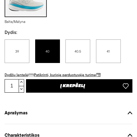
Balta/Mėlyna
Dydis:
39
40
40.5
41
Dydžių lentelė
Patikrinti, kurioje parduotuvėje turime
Į KREPŠELĮ
Aprašymas
Charakteristikos