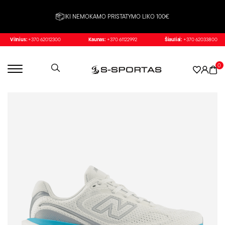
IKI NEMOKAMO PRISTATYMO LIKO 100€
Vilnius:
+370 62012300
Kaunas:
+370 61122992
Šiauliai:
+370 62033800
0