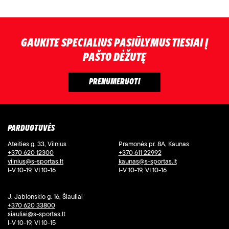
GAUKITE SPECIALIUS PASIŪLYMUS TIESIAI Į
PAŠTO DĖŽUTĘ
PARDUOTUVĖS
Ateities g. 33, Vilnius
Pramonės pr. 8A, Kaunas
+370 620 12300
+370 611 22992
vilnius@s-sportas.lt
kaunas@s-sportas.lt
I-V 10-19, VI 10-16
I-V 10-19, VI 10-16
J. Jablonskio g. 16, Šiauliai
+370 620 33800
siauliai@s-sportas.lt
I-V 10-19, VI 10-15