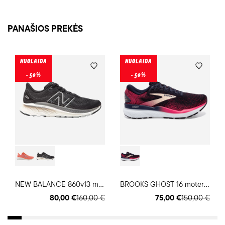
PANAŠIOS PREKĖS
NUOLAIDA
NUOLAIDA
- 50%
- 50%
N
EW BALANCE 860v13 moteriški bėgimo batai
B
ROOKS GHOST 16 moteriški bėgimo batai
80,00 €
160,00 €
75,00 €
150,00 €