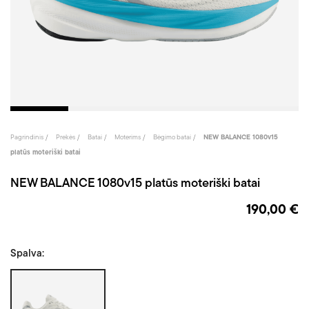
Pagrindinis
Prekės
Batai
Moterims
Bėgimo batai
NEW BALANCE 1080v15
platūs moteriški batai
NEW BALANCE 1080v15 platūs moteriški batai
190,00 €
Spalva:
Balta/Mėlyna