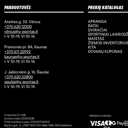
PARDUOTUVĖS
PREKIŲ KATALOGAS
APRANGA
Ateities g. 33, Vilnius
BATAI
+370 620 12300
DVIRAČIAI
vilnius@s-sportas.lt
SPORTINIAI LAIKRODŽ
I-V 10-19, VI 10-16
MAISTAS
ŽIEMOS INVENTORIU
Pramonės pr. 8A, Kaunas
KITA
DOVANŲ KUPONAS
+370 611 22992
kaunas@s-sportas.lt
I-V 10-19, VI 10-16
J. Jablonskio g. 16, Šiauliai
+370 620 33800
siauliai@s-sportas.lt
I-V 10-19, VI 10-15
S-Sportas LT, UAB
Mokėjimo metodai
Įmonės kodas 303012338
PVM mokėtojo kodas LT100007561510
Banko sąsk. nr. LT88 7300 0101 3466 7646, AB Swedbank