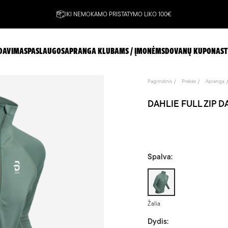
IKI NEMOKAMO PRISTATYMO LIKO 100€
DAVIMAS
PASLAUGOS
APRANGA KLUBAMS / ĮMONĖMS
DOVANŲ KUPONAS
T
Pagrindinis
Prekės
Apranga
DAHLIE FULL ZIP DAV
Spalva:
Žalia
Žalia
Dydis: