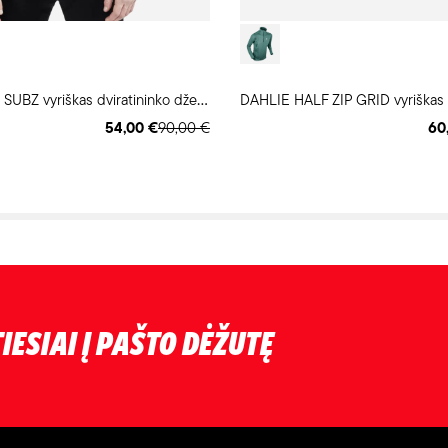
C
RAFT CORE SUBZ vyriškas dviratininko džemperis
DAHLIE HALF ZIP GRID vyriškas 
54,00 €
90,00 €
60
IESIAI Į PAŠTO DĖŽUTĘ