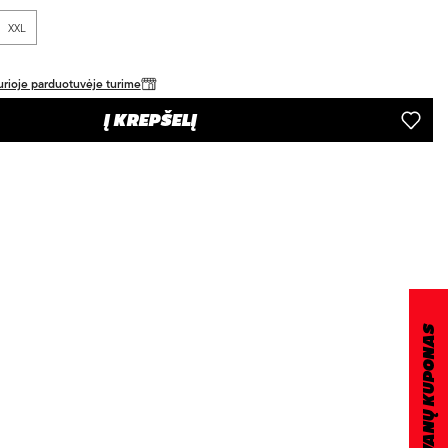
XXL
 kurioje parduotuvėje turime
Į KREPŠELĮ
DOVANŲ KUPONAS