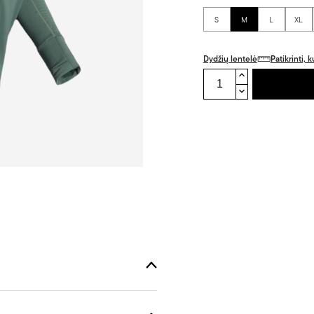
S
M
L
XL
Dydžių lentelė
Patikrinti,