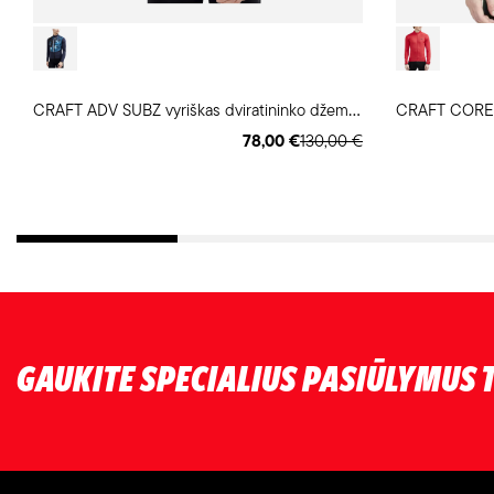
C
RAFT ADV SUBZ vyriškas dviratininko džemperis
78,00 €
130,00 €
GAUKITE SPECIALIUS PASIŪLYMUS T