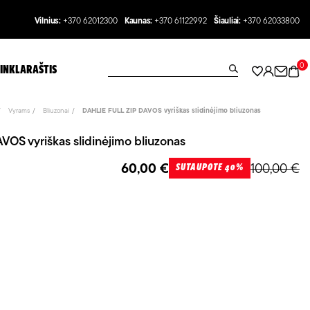
Vilnius:
+370 62012300
Kaunas:
+370 61122992
Šiauliai:
+370 62033800
0
INKLARAŠTIS
Vyrams
Bliuzonai
DAHLIE FULL ZIP DAVOS vyriškas slidinėjimo bliuzonas
OS vyriškas slidinėjimo bliuzonas
60,00 €
100,00 €
SUTAUPOTE 40%