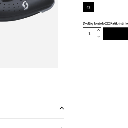
43
Dydžių lentelė
Patikrinti,