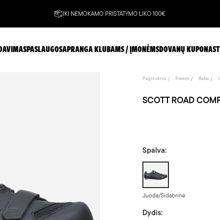
IKI NEMOKAMO PRISTATYMO LIKO 100€
DAVIMAS
PASLAUGOS
APRANGA KLUBAMS / ĮMONĖMS
DOVANŲ KUPONAS
T
Pagrindinis
Prekės
Batai
SCOTT ROAD COMP BO
Spalva:
Juoda/Sidabrinė
Juoda/Sidabrinė
Dydis: