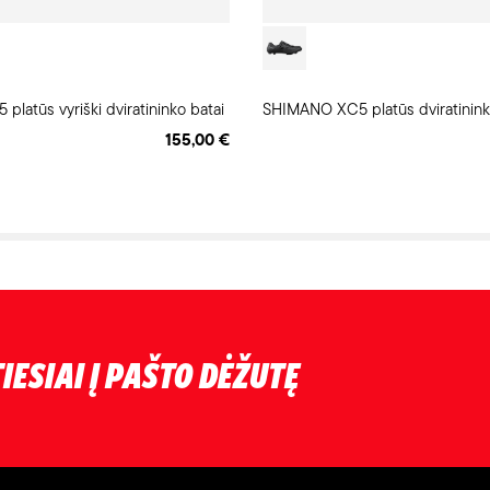
latūs vyriški dviratininko batai
SHIMANO XC5 platūs dviratinink
155,00 €
IESIAI Į PAŠTO DĖŽUTĘ