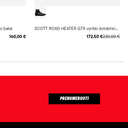
S
COTT ROAD HEATER GTX vyriški dviratininko batai
o batai
160,00 €
172,50 €
230,00 €