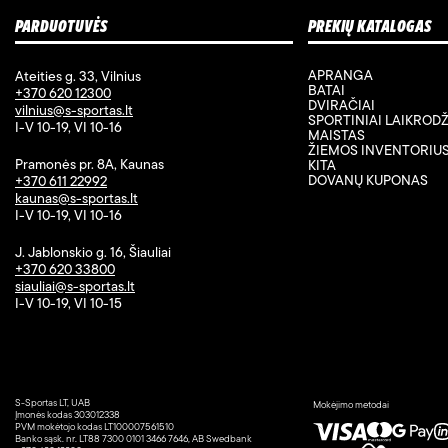
PARDUOTUVĖS
PREKIŲ KATALOGAS
APRANGA
Ateities g. 33, Vilnius
BATAI
+370 620 12300
DVIRAČIAI
vilnius@s-sportas.lt
SPORTINIAI LAIKRODŽ
I-V 10-19, VI 10-16
MAISTAS
ŽIEMOS INVENTORIU
Pramonės pr. 8A, Kaunas
KITA
DOVANŲ KUPONAS
+370 611 22992
kaunas@s-sportas.lt
I-V 10-19, VI 10-16
J. Jablonskio g. 16, Šiauliai
+370 620 33800
siauliai@s-sportas.lt
I-V 10-19, VI 10-15
S-Sportas LT, UAB
Mokėjimo metodai
Įmonės kodas 303012338
PVM mokėtojo kodas LT100007561510
Banko sąsk. nr. LT88 7300 0101 3466 7646, AB Swedbank