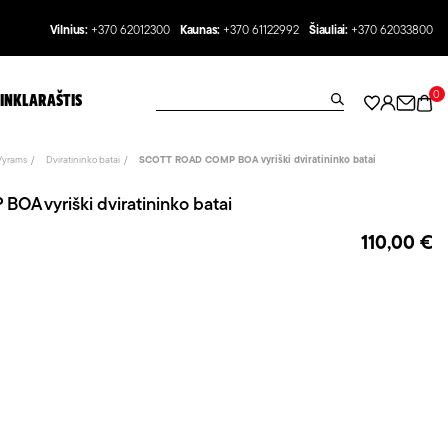
Vilnius:
+370 62012300
Kaunas:
+370 61122992
Šiauliai:
+370 62033800
0
INKLARAŠTIS
Vyrams
Dviratininko batai
SCOTT ROAD COMP BOA vyriški dviratininko batai
A vyriški dviratininko batai
110,00 €