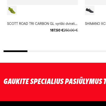
S
COTT ROAD TRI CARBON GL vyriški dviratininko batai
SHIMANO XC5 p
187,50 €
250,00 €
GAUKITE SPECIALIUS PASIŪLYMUS T