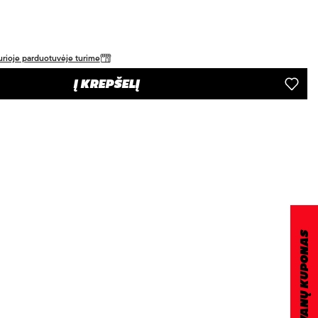
 kurioje parduotuvėje turime
Į KREPŠELĮ
DOVANŲ KUPONAS