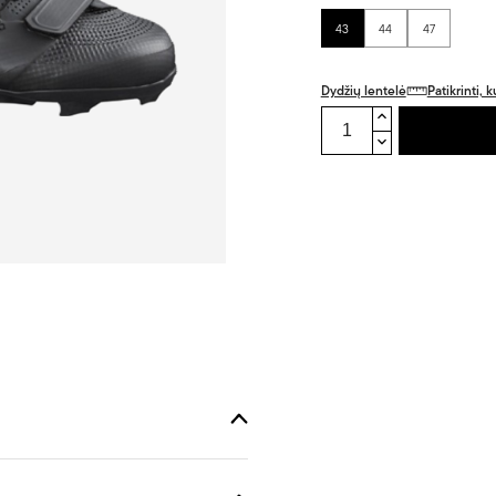
43
44
47
Dydžių lentelė
Patikrinti,