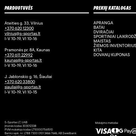
PARDUOTUVĖS
PREKIŲ KATALOGAS
APRANGA
Ateities g. 33, Vilnius
BATAI
+370 620 12300
DVIRAČIAI
vilnius@s-sportas.lt
SPORTINIAI LAIKRODŽ
I-V 10-19, VI 10-16
MAISTAS
ŽIEMOS INVENTORIU
Pramonės pr. 8A, Kaunas
KITA
DOVANŲ KUPONAS
+370 611 22992
kaunas@s-sportas.lt
I-V 10-19, VI 10-16
J. Jablonskio g. 16, Šiauliai
+370 620 33800
siauliai@s-sportas.lt
I-V 10-19, VI 10-15
S-Sportas LT, UAB
Mokėjimo metodai
Įmonės kodas 303012338
PVM mokėtojo kodas LT100007561510
Banko sąsk. nr. LT88 7300 0101 3466 7646, AB Swedbank