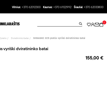
Vilnius:
+370 62012300
Kaunas:
+370 61122992
Šiauliai:
+370 62033800
0
INKLARAŠTIS
Vyrams
Dviratininko batai
SHIMANO XC5 platūs vyriški dviratininko batai
vyriški dviratininko batai
155,00 €