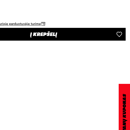
 kurioje parduotuvėje turime
Į KREPŠELĮ
DOVANŲ KUPONAS