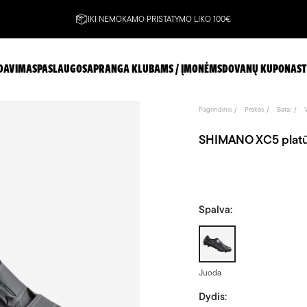
IKI NEMOKAMO PRISTATYMO LIKO 100€
DAVIMAS
PASLAUGOS
APRANGA KLUBAMS / ĮMONĖMS
DOVANŲ KUPONAS
T
Pagrindinis
Prekės
Batai
SHIMANO XC5 platūs 
Spalva:
Juoda
Juoda
Dydis: