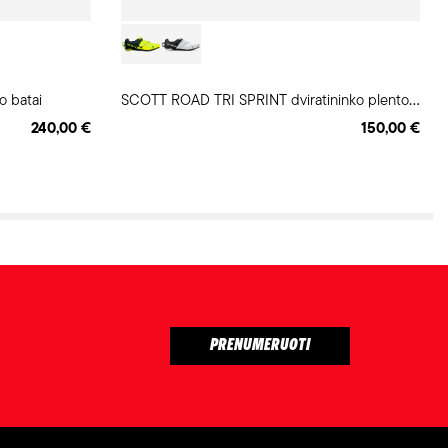
S
COTT ROAD TRI SPRINT dviratininko plento batai
o batai
240,00 €
150,00 €