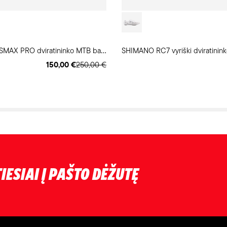
M
AVIC CROSSMAX PRO dviratininko MTB batai
SHIMANO RC7 vyriški dviratinink
150,00 €
250,00 €
IESIAI Į PAŠTO DĖŽUTĘ