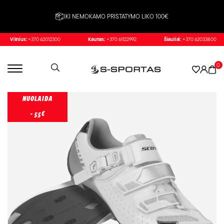
IKI NEMOKAMO PRISTATYMO LIKO 100€
Vilnius:
+370 62012300
Kaunas:
+370 61122992
Šiauliai:
+370 62033800
0
NUOLAIDA
- 55€