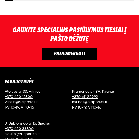
GAUKITE SPECIALIUS PASIŪLYMUS TIESIAI Į
PAŠTO DĖŽUTĘ
PARDUOTUVĖS
Ateities g. 33, Vilnius
Pramonės pr. 8A, Kaunas
+370 620 12300
+370 611 22992
vilnius@s-sportas.lt
kaunas@s-sportas.lt
I-V 10-19, VI 10-16
I-V 10-19, VI 10-16
J. Jablonskio g. 16, Šiauliai
+370 620 33800
siauliai@s-sportas.lt