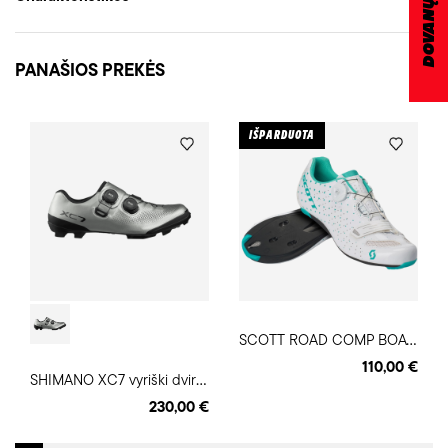
PANAŠIOS PREKĖS
IŠPARDUOTA
S
COTT ROAD COMP BOA® moteriški dviratininko batai
110,00 €
S
HIMANO XC7 vyriški dviratininko batai
230,00 €