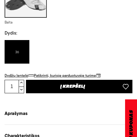
Balta
Dydis:
36
Dydžių lentelė
Patikrinti, kurioje parduotuvėje turime
Į KREPŠELĮ
DOVANŲ KUPONAS
Aprašymas
Charakteristikos