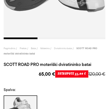
Pagrindinis
Prekės
Batai
Moterims
Dviratininko batai
SCOTT ROAD PRO
moteriški dviratininko batai
SCOTT ROAD PRO moteriški dviratininko batai
65,00 €
120,00 €
SUTAUPOTE 55,00 €
Spalva:
Balta