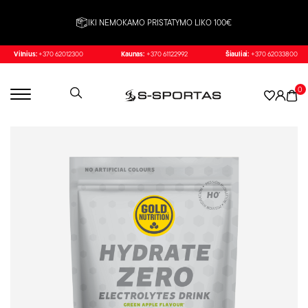
IKI NEMOKAMO PRISTATYMO LIKO 100€
Vilnius:
+370 62012300
Kaunas:
+370 61122992
Šiauliai:
+370 62033800
0