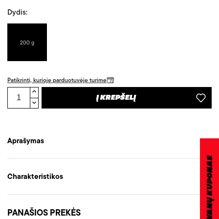
Dydis:
200 g
Patikrinti, kurioje parduotuvėje turime
Į KREPŠELĮ
Aprašymas
DOVANŲ KUPONAS
Charakteristikos
PANAŠIOS PREKĖS