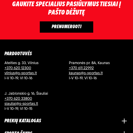
GAUKITE SPECIALIUS PASIŪLYMUS TIESIAI Į
PAŠTO DĖŽUTĘ
PARDUOTUVĖS
Ateities g. 33, Vilnius
Pramonės pr. 8A, Kaunas
+370 620 12300
+370 611 22992
vilnius@s-sportas.lt
kaunas@s-sportas.lt
I-V 10-19, VI 10-16
I-V 10-19, VI 10-16
J. Jablonskio g. 16, Šiauliai
+370 620 33800
siauliai@s-sportas.lt
I-V 10-19, VI 10-15
PREKIŲ KATALOGAS