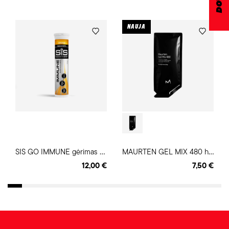
NAUJA
S
IS GO IMMUNE gėrimas 20 tab.
M
AURTEN GEL MIX 480 hidrogelis
12,00 €
7,50 €