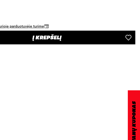
 kurioje parduotuvėje turime
Į KREPŠELĮ
DOVANŲ KUPONAS