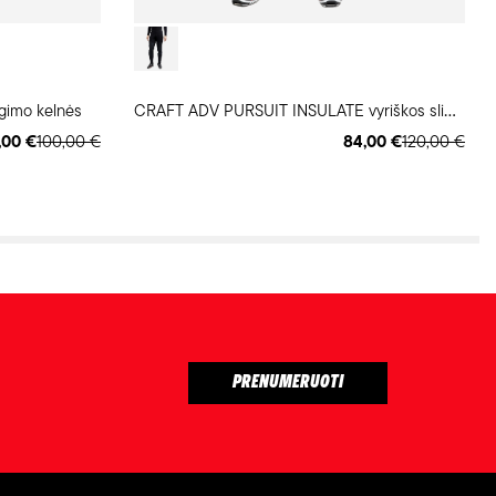
C
RAFT ADV PURSUIT INSULATE vyriškos slidinėjimo kelnės
gimo kelnės
,00 €
100,00 €
84,00 €
120,00 €