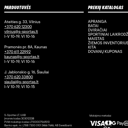
PARDUOTUVĖS
PREKIŲ KATALOGAS
APRANGA
Ateities g. 33, Vilnius
BATAI
+370 620 12300
DVIRAČIAI
vilnius@s-sportas.lt
SPORTINIAI LAIKRODŽ
I-V 10-19, VI 10-16
MAISTAS
ŽIEMOS INVENTORIU
Pramonės pr. 8A, Kaunas
KITA
DOVANŲ KUPONAS
+370 611 22992
kaunas@s-sportas.lt
I-V 10-19, VI 10-16
J. Jablonskio g. 16, Šiauliai
+370 620 33800
siauliai@s-sportas.lt
I-V 10-19, VI 10-15
S-Sportas LT, UAB
Mokėjimo metodai
Įmonės kodas 303012338
PVM mokėtojo kodas LT100007561510
Banko sąsk. nr. LT88 7300 0101 3466 7646, AB Swedbank