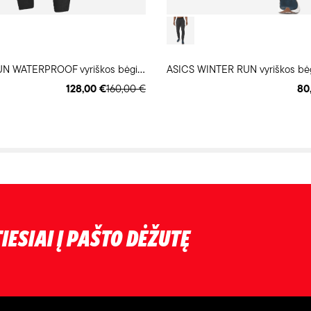
S
COTT RC RUN WATERPROOF vyriškos bėgimo kelnės
ASICS WINTER RUN vyriškos bė
128,00 €
160,00 €
80
IESIAI Į PAŠTO DĖŽUTĘ