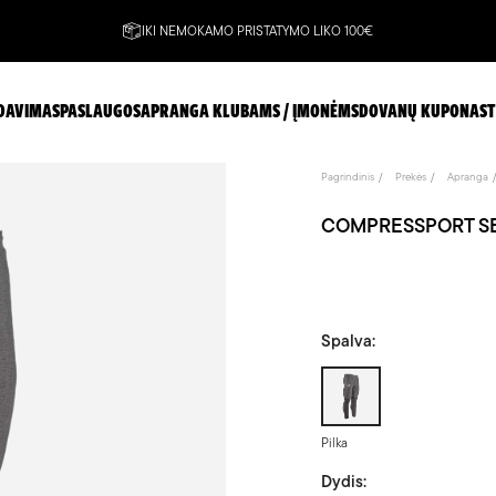
IKI NEMOKAMO PRISTATYMO LIKO 100€
DAVIMAS
PASLAUGOS
APRANGA KLUBAMS / ĮMONĖMS
DOVANŲ KUPONAS
T
Pagrindinis
Prekės
Apranga
COMPRESSPORT SEA
Spalva:
Pilka
Pilka
Dydis: