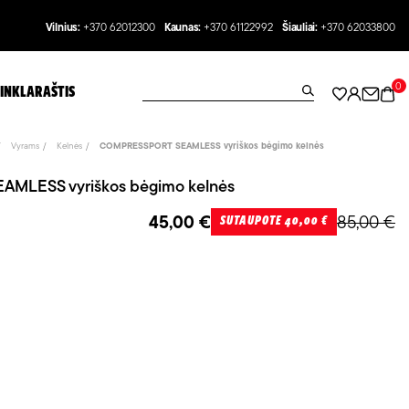
Vilnius:
+370 62012300
Kaunas:
+370 61122992
Šiauliai:
+370 62033800
0
INKLARAŠTIS
Vyrams
Kelnės
COMPRESSPORT SEAMLESS vyriškos bėgimo kelnės
MLESS vyriškos bėgimo kelnės
45,00 €
85,00 €
SUTAUPOTE 40,00 €