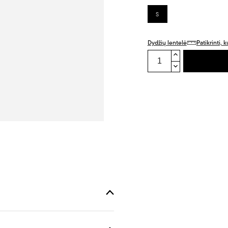
S
Dydžių lentelė
Patikrinti,