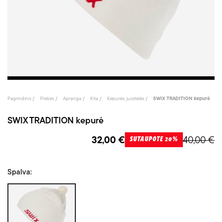
Pagrindinis
Prekės
Apranga
Kita
Kepurės, juostelės
SWIX TRADITION kepurė
SWIX TRADITION kepurė
32,00 €
40,00 €
SUTAUPOTE 20%
Spalva:
Balta