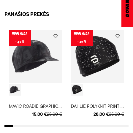
PANAŠIOS PREKĖS
NUOLAIDA
NUOLAIDA
- 40%
- 20%
M
AVIC ROADIE GRAPHIC dviratininko kepurė
D
AHLIE POLYKNIT PRINT kepurė
15,00 €
25,00 €
28,00 €
35,00 €