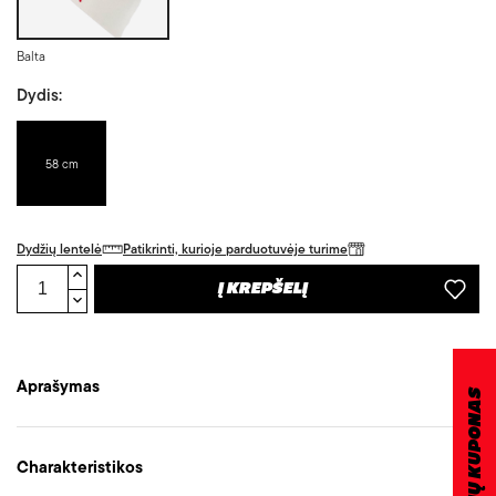
Balta
Dydis:
58 cm
Dydžių lentelė
Patikrinti, kurioje parduotuvėje turime
Į KREPŠELĮ
Aprašymas
DOVANŲ KUPONAS
Charakteristikos