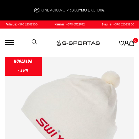
IKI NEMOKAMO PRISTATYMO LIKO 100€
Vilnius:
+370 62012300
Kaunas:
+370 61122992
Šiauliai:
+370 62033800
0
NUOLAIDA
- 20%