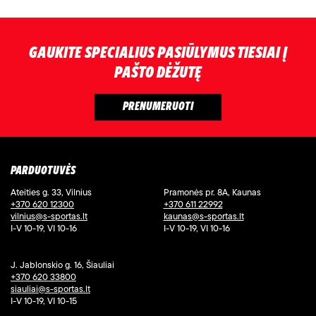
GAUKITE SPECIALIUS PASIŪLYMUS TIESIAI Į
PAŠTO DĖŽUTĘ
PARDUOTUVĖS
Ateities g. 33, Vilnius
Pramonės pr. 8A, Kaunas
+370 620 12300
+370 611 22992
vilnius@s-sportas.lt
kaunas@s-sportas.lt
I-V 10-19, VI 10-16
I-V 10-19, VI 10-16
J. Jablonskio g. 16, Šiauliai
+370 620 33800
siauliai@s-sportas.lt
I-V 10-19, VI 10-15