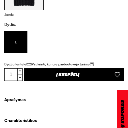
Juoda
Dydis:
L
Dydžių lentelė
Patikrinti, kurioje parduotuvėje turime
Į KREPŠELĮ
Aprašymas
DOVANŲ KUPONAS
Charakteristikos