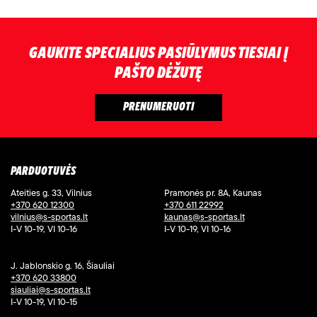
GAUKITE SPECIALIUS PASIŪLYMUS TIESIAI Į
PAŠTO DĖŽUTĘ
PARDUOTUVĖS
Ateities g. 33, Vilnius
Pramonės pr. 8A, Kaunas
+370 620 12300
+370 611 22992
vilnius@s-sportas.lt
kaunas@s-sportas.lt
I-V 10-19, VI 10-16
I-V 10-19, VI 10-16
J. Jablonskio g. 16, Šiauliai
+370 620 33800
siauliai@s-sportas.lt
I-V 10-19, VI 10-15