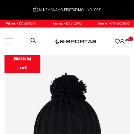
IKI NEMOKAMO PRISTATYMO LIKO 100€
Vilnius:
+370 62012300
Kaunas:
+370 61122992
Šiauliai:
+370 62033800
0
NUOLAIDA
- 20%