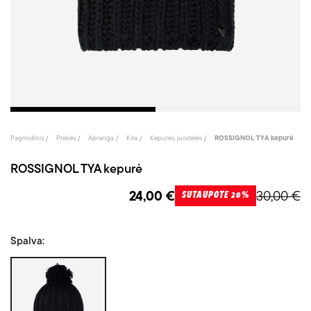
Pagrindinis
Prekės
Apranga
Kita
Kepurės, juostelės
ROSSIGNOL TYA kepurė
ROSSIGNOL TYA kepurė
24,00 €
30,00 €
SUTAUPOTE 20%
Spalva:
Juoda