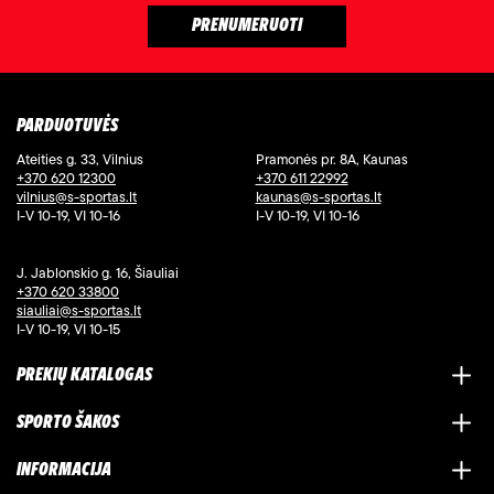
PARDUOTUVĖS
Ateities g. 33, Vilnius
Pramonės pr. 8A, Kaunas
+370 620 12300
+370 611 22992
vilnius@s-sportas.lt
kaunas@s-sportas.lt
I-V 10-19, VI 10-16
I-V 10-19, VI 10-16
J. Jablonskio g. 16, Šiauliai
+370 620 33800
siauliai@s-sportas.lt
I-V 10-19, VI 10-15
PREKIŲ KATALOGAS
SPORTO ŠAKOS
INFORMACIJA