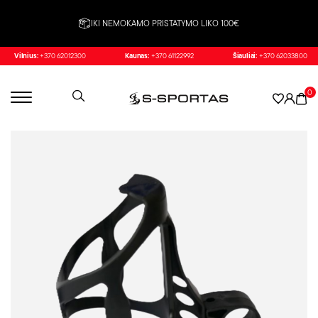
IKI NEMOKAMO PRISTATYMO LIKO 100€
Vilnius:
+370 62012300
Kaunas:
+370 61122992
Šiauliai:
+370 62033800
0