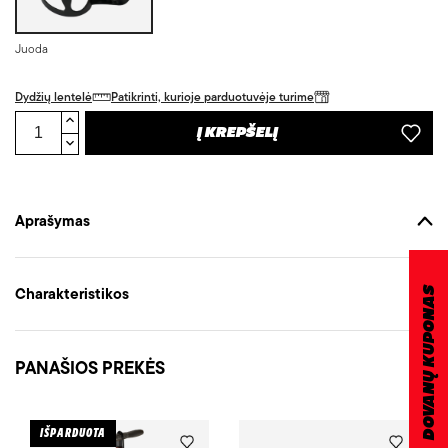
Juoda
Dydžių lentelė
Patikrinti, kurioje parduotuvėje turime
Į KREPŠELĮ
Aprašymas
Charakteristikos
DOVANŲ KUPONAS
PANAŠIOS PREKĖS
IŠPARDUOTA