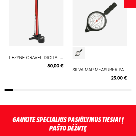
L
EZYNE GRAVEL DIGITAL DRIVE pompa
80,00 €
S
ILVA MAP MEASURER PATH žemėlapio atstumo matuoklis
25,00 €
GAUKITE SPECIALIUS PASIŪLYMUS TIESIAI Į
PAŠTO DĖŽUTĘ