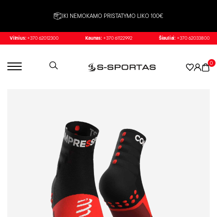
IKI NEMOKAMO PRISTATYMO LIKO 100€
Vilnius:
+370 62012300
Kaunas:
+370 61122992
Šiauliai:
+370 62033800
0