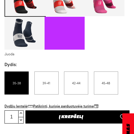
Mėlyna/Balta
Alyvinė
Juoda
Dydis:
35-38
39-41
42-44
45-48
Dydžių lentelė
Patikrinti, kurioje parduotuvėje turime
Į KREPŠELĮ