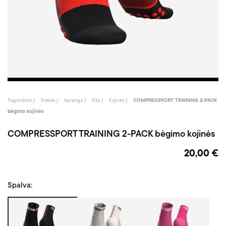
Pagrindinis
Prekės
Apranga
Kita
Kojinės
COMPRESSPORT TRAINING 2-PACK
bėgimo kojinės
COMPRESSPORT TRAINING 2-PACK bėgimo kojinės
20,00 €
Spalva:
Juoda
Balta
Roži