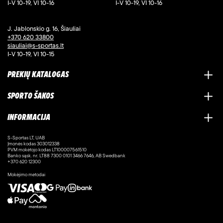
I-V 10-19, VI 10-16
I-V 10-19, VI 10-16
J. Jablonskio g. 16, Šiauliai
+370 620 33800
siauliai@s-sportas.lt
I-V 10-19, VI 10-15
PREKIŲ KATALOGAS
SPORTO ŠAKOS
INFORMACIJA
S-Sportas LT, UAB
Įmonės kodas 303012338
PVM mokėtojo kodas LT100007561510
Banko sąsk. nr. LT88 7300 0101 3466 7646, AB Swedbank
+370 620 12300
Mokėjimo metodai