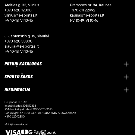
Ateities g. 33, Vilnius
Pramonės pr. 8A, Kaunas
+370 620 12300
+370 611 22992
vilnius@s-sportas.lt
kaunas@s-sportas.lt
I-V 10-19, VI 10-16
I-V 10-19, VI 10-16
J. Jablonskio g. 16, Šiauliai
+370 620 33800
siauliai@s-sportas.lt
I-V 10-19, VI 10-15
PREKIŲ KATALOGAS
SPORTO ŠAKOS
INFORMACIJA
S-Sportas LT, UAB
Įmonės kodas 303012338
PVM mokėtojo kodas LT100007561510
Banko sąsk. nr. LT88 7300 0101 3466 7646, AB Swedbank
+370 620 12300
Mokėjimo metodai