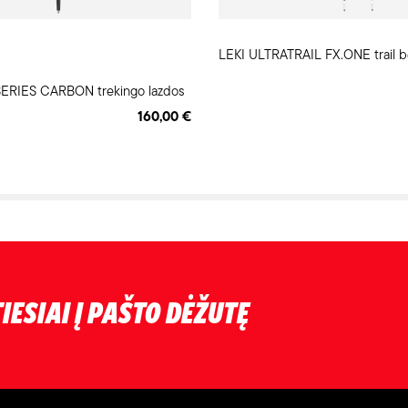
LEKI ULTRATRAIL FX.ONE trail b
ERIES CARBON trekingo lazdos
160,00 €
IESIAI Į PAŠTO DĖŽUTĘ