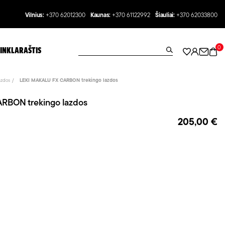
Vilnius:
+370 62012300
Kaunas:
+370 61122992
Šiauliai:
+370 62033800
0
INKLARAŠTIS
azdos
LEKI MAKALU FX CARBON trekingo lazdos
RBON trekingo lazdos
205,00 €