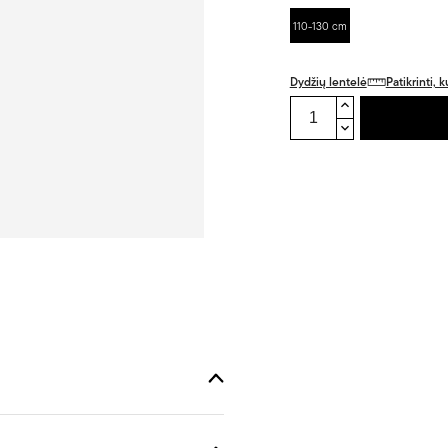
110-130 cm
Dydžių lentelė
Patikrinti,