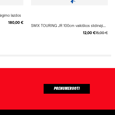
ėgimo lazdos
180,00 €
S
WIX TOURING JR 100cm vaikiškos slidinėjimo lazdos
12,00 €
15,00 €