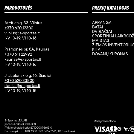
PARDUOTUVĖS
PREKIŲ KATALOGAS
APRANGA
Ateities g. 33, Vilnius
BATAI
+370 620 12300
DVIRAČIAI
vilnius@s-sportas.lt
SPORTINIAI LAIKRODŽ
I-V 10-19, VI 10-16
MAISTAS
ŽIEMOS INVENTORIU
Pramonės pr. 8A, Kaunas
KITA
DOVANŲ KUPONAS
+370 611 22992
kaunas@s-sportas.lt
I-V 10-19, VI 10-16
J. Jablonskio g. 16, Šiauliai
+370 620 33800
siauliai@s-sportas.lt
I-V 10-19, VI 10-15
S-Sportas LT, UAB
Mokėjimo metodai
Įmonės kodas 303012338
PVM mokėtojo kodas LT100007561510
Banko sąsk. nr. LT88 7300 0101 3466 7646, AB Swedbank