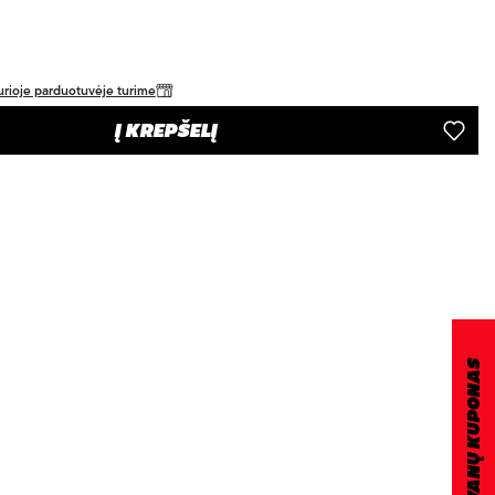
 kurioje parduotuvėje turime
Į KREPŠELĮ
DOVANŲ KUPONAS