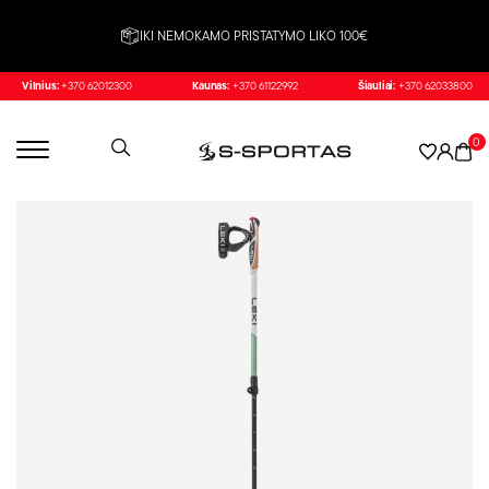
IKI NEMOKAMO PRISTATYMO LIKO 100€
Vilnius:
+370 62012300
Kaunas:
+370 61122992
Šiauliai:
+370 62033800
0