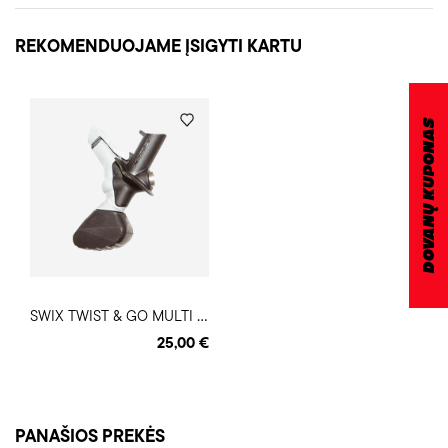
REKOMENDUOJAME ĮSIGYTI KARTU
DOVANŲ KUPONAS
S
WIX TWIST & GO MULTI lazdų antgaliai
25,00 €
PANAŠIOS PREKĖS