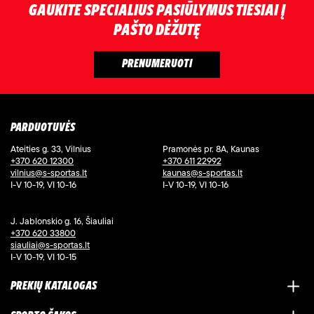
GAUKITE SPECIALIUS PASIŪLYMUS TIESIAI Į
PAŠTO DĖŽUTĘ
PARDUOTUVĖS
Ateities g. 33, Vilnius
Pramonės pr. 8A, Kaunas
+370 620 12300
+370 611 22992
vilnius@s-sportas.lt
kaunas@s-sportas.lt
I-V 10-19, VI 10-16
I-V 10-19, VI 10-16
J. Jablonskio g. 16, Šiauliai
+370 620 33800
siauliai@s-sportas.lt
I-V 10-19, VI 10-15
PREKIŲ KATALOGAS