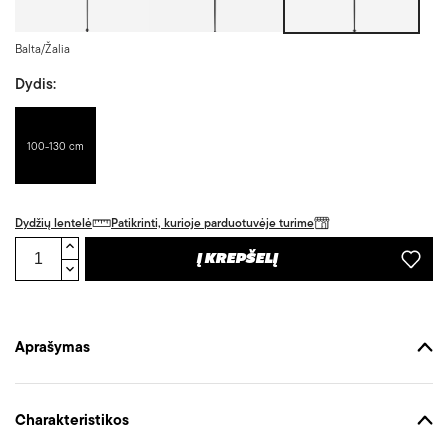
Balta/Žalia
Dydis:
100-130 cm
Dydžių lentelė
Patikrinti, kurioje parduotuvėje turime
Į KREPŠELĮ
Aprašymas
Charakteristikos