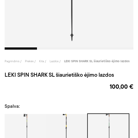
Pagrindinis
Prekės
Kita
Lazdos
LEKI SPIN SHARK SL šiaurietiško ėjimo lazdos
LEKI SPIN SHARK SL šiaurietiško ėjimo lazdos
100,00 €
Spalva:
Pilka/
Geltona/Pilka
Balta
Žalia
Žalia