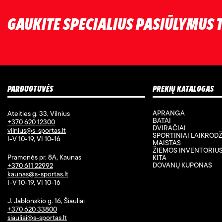
GAUKITE SPECIALIUS PASIŪLYMUS T
PARDUOTUVĖS
PREKIŲ KATALOGAS
APRANGA
Ateities g. 33, Vilnius
BATAI
+370 620 12300
DVIRAČIAI
vilnius@s-sportas.lt
SPORTINIAI LAIKRODŽ
I-V 10-19, VI 10-16
MAISTAS
ŽIEMOS INVENTORIU
Pramonės pr. 8A, Kaunas
KITA
DOVANŲ KUPONAS
+370 611 22992
kaunas@s-sportas.lt
I-V 10-19, VI 10-16
J. Jablonskio g. 16, Šiauliai
+370 620 33800
siauliai@s-sportas.lt