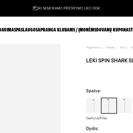
IKI NEMOKAMO PRISTATYMO LIKO 100€
DAVIMAS
PASLAUGOS
APRANGA KLUBAMS / ĮMONĖMS
DOVANŲ KUPONAS
T
Pagrindinis
Prekės
Kita
L
LEKI SPIN SHARK SL 
Spalva:
Pilka/
Geltona/
Žalia
Geltona/Pilka
Dydis: