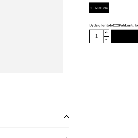
100-130 cm
Dydžių lentelė
Patikrinti,