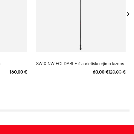
s
SWIX NW FOLDABLE šiaurietiško ėjimo lazdos
160,00 €
60,00 €
120,00 €