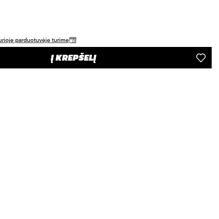
 kurioje parduotuvėje turime
Į KREPŠELĮ