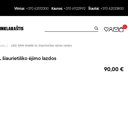
Vilnius:
+370 62012300
Kaunas:
+370 61122992
Šiauliai:
+370 62033800
0
INKLARAŠTIS
azdos
LEKI SPIN SHARK SL šiaurietiško ėjimo lazdos
šiaurietiško ėjimo lazdos
90,00 €
Pilka
Balta/
Žalia