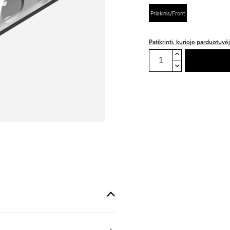
Priekinis/Front
Patikrinti, kurioje parduotuvė