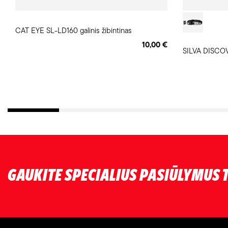
CAT EYE SL-LD160 galinis žibintinas
10,00 €
SILVA DISCOV
GAUKITE SPECIALIUS PASIŪLYMUS T