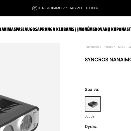
IKI NEMOKAMO PRISTATYMO LIKO 100€
DAVIMAS
PASLAUGOS
APRANGA KLUBAMS / ĮMONĖMS
DOVANŲ KUPONAS
T
Pagrindinis
Prekės
Kita
L
SYNCROS NANAIMO ži
Spalva:
Juoda
Juoda
Dydis: