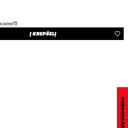
je turime
Į KREPŠELĮ
DOVANŲ KUPONAS