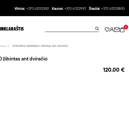
Vilnius:
+370 62012300
Kaunas:
+370 61122992
Šiauliai:
+370 62033800
0
INKLARAŠTIS
empos
SYNCROS NANAIMO žibintas ant dviračio
bintas ant dviračio
120,00 €