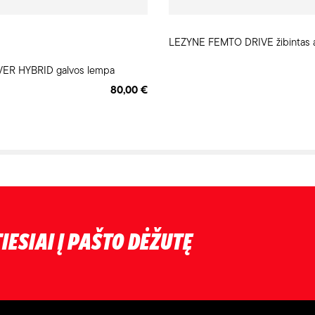
LEZYNE FEMTO DRIVE žibintas a
ER HYBRID galvos lempa
80,00 €
IESIAI Į PAŠTO DĖŽUTĘ