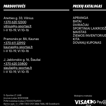
PARDUOTUVĖS
PREKIŲ KATALOGAS
APRANGA
Ateities g. 33, Vilnius
BATAI
+370 620 12300
DVIRAČIAI
vilnius@s-sportas.lt
SPORTINIAI LAIKRODŽ
I-V 10-19, VI 10-16
MAISTAS
ŽIEMOS INVENTORIU
Pramonės pr. 8A, Kaunas
KITA
DOVANŲ KUPONAS
+370 611 22992
kaunas@s-sportas.lt
I-V 10-19, VI 10-16
J. Jablonskio g. 16, Šiauliai
+370 620 33800
siauliai@s-sportas.lt
I-V 10-19, VI 10-15
S-Sportas LT, UAB
Mokėjimo metodai
Įmonės kodas 303012338
PVM mokėtojo kodas LT100007561510
Banko sąsk. nr. LT88 7300 0101 3466 7646, AB Swedbank