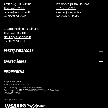
Ateities g. 33, Vilnius
Pramonės pr. 8A, Kaunas
+370 620 12300
+370 611 22992
vilnius@s-sportas.lt
kaunas@s-sportas.lt
I-V 10-19, VI 10-16
I-V 10-19, VI 10-16
J. Jablonskio g. 16, Šiauliai
+370 620 33800
siauliai@s-sportas.lt
I-V 10-19, VI 10-15
PREKIŲ KATALOGAS
SPORTO ŠAKOS
INFORMACIJA
S-Sportas LT, UAB
Įmonės kodas 303012338
PVM mokėtojo kodas LT100007561510
Banko sąsk. nr. LT88 7300 0101 3466 7646, AB Swedbank
+370 620 12300
Mokėjimo metodai