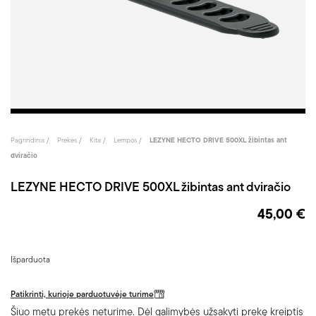
Pagrindinis
Prekės
Kita
Lempos
LEZYNE HECTO DRIVE 500XL žibintas ant
dviračio
LEZYNE HECTO DRIVE 500XL žibintas ant dviračio
45,00 €
Išparduota
Patikrinti, kurioje parduotuvėje turime
Šiuo metu prekės neturime. Dėl galimybės užsakyti prekę kreiptis