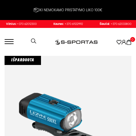
IKI NEMOKAMO PRISTATYMO LIKO 100€
Vilnius:
+370 62012300
Kaunas:
+370 61122992
Šiauliai:
+370 62033800
0
IŠPARDUOTA