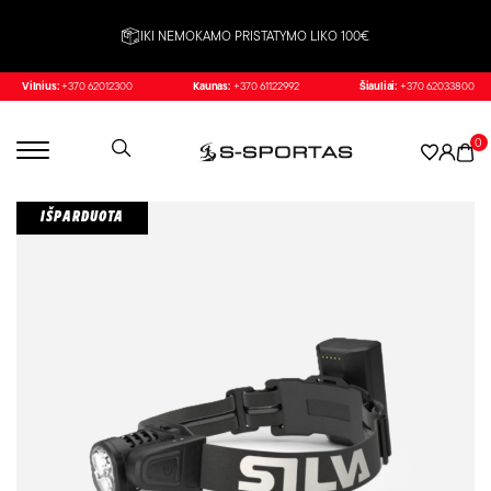
IKI NEMOKAMO PRISTATYMO LIKO 100€
Vilnius:
+370 62012300
Kaunas:
+370 61122992
Šiauliai:
+370 62033800
0
IŠPARDUOTA