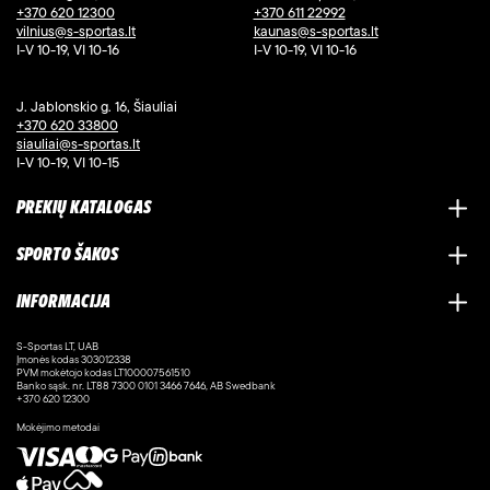
+370 620 12300
+370 611 22992
vilnius@s-sportas.lt
kaunas@s-sportas.lt
I-V 10-19, VI 10-16
I-V 10-19, VI 10-16
J. Jablonskio g. 16, Šiauliai
+370 620 33800
siauliai@s-sportas.lt
I-V 10-19, VI 10-15
PREKIŲ KATALOGAS
SPORTO ŠAKOS
INFORMACIJA
S-Sportas LT, UAB
Įmonės kodas 303012338
PVM mokėtojo kodas LT100007561510
Banko sąsk. nr. LT88 7300 0101 3466 7646, AB Swedbank
+370 620 12300
Mokėjimo metodai