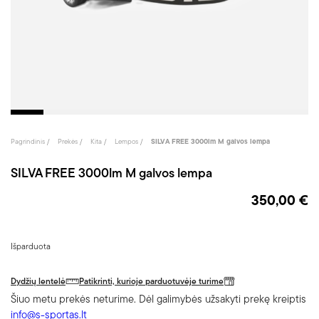
Pagrindinis
Prekės
Kita
Lempos
SILVA FREE 3000lm M galvos lempa
SILVA FREE 3000lm M galvos lempa
350,00 €
Išparduota
Dydžių lentelė
Patikrinti, kurioje parduotuvėje turime
Šiuo metu prekės neturime. Dėl galimybės užsakyti prekę kreiptis
info@s-sportas.lt