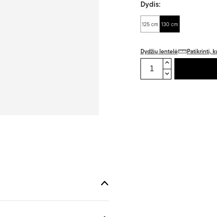
Dydis:
125 cm
130 cm
Dydžių lentelė
Patikrinti,