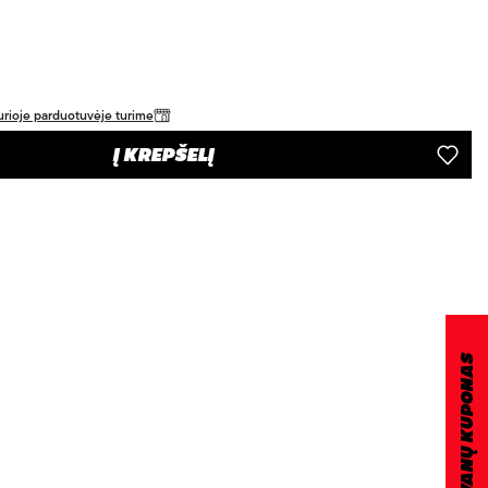
 kurioje parduotuvėje turime
Į KREPŠELĮ
DOVANŲ KUPONAS