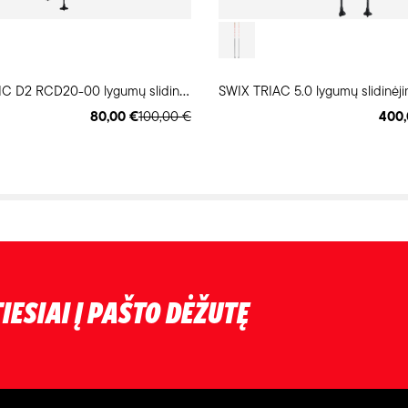
S
WIX DYNAMIC D2 RCD20-00 lygumų slidinėjimo lazdos
SWIX TRIAC 5.0 lygumų slidinėji
80,00 €
100,00 €
400,
IESIAI Į PAŠTO DĖŽUTĘ