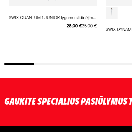
S
WIX QUANTUM 1 JUNIOR lygumų slidinėjimo lazdos
28,00 €
35,00 €
GAUKITE SPECIALIUS PASIŪLYMUS T