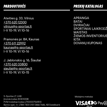
PARDUOTUVĖS
PREKIŲ KATALOGAS
APRANGA
Ateities g. 33, Vilnius
BATAI
+370 620 12300
DVIRAČIAI
vilnius@s-sportas.lt
SPORTINIAI LAIKRODŽ
I-V 10-19, VI 10-16
MAISTAS
ŽIEMOS INVENTORIU
Pramonės pr. 8A, Kaunas
KITA
DOVANŲ KUPONAS
+370 611 22992
kaunas@s-sportas.lt
I-V 10-19, VI 10-16
J. Jablonskio g. 16, Šiauliai
+370 620 33800
siauliai@s-sportas.lt
I-V 10-19, VI 10-15
S-Sportas LT, UAB
Mokėjimo metodai
Įmonės kodas 303012338
PVM mokėtojo kodas LT100007561510
Banko sąsk. nr. LT88 7300 0101 3466 7646, AB Swedbank