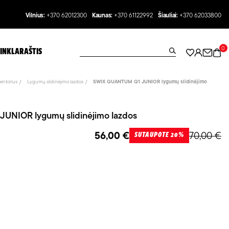
Vilnius:
+370 62012300
Kaunas:
+370 61122992
Šiauliai:
+370 62033800
0
INKLARAŠTIS
entorius
Lygumų slidinėjimo lazdos
SWIX QUANTUM Q1 JUNIOR lygumų slidinėjimo
UNIOR lygumų slidinėjimo lazdos
56,00 €
70,00 €
SUTAUPOTE 20%