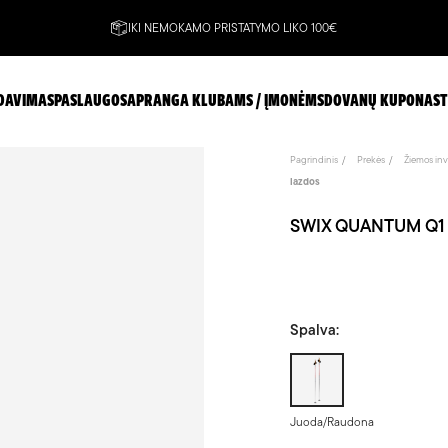
IKI NEMOKAMO PRISTATYMO LIKO 100€
DAVIMAS
PASLAUGOS
APRANGA KLUBAMS / ĮMONĖMS
DOVANŲ KUPONAS
T
Pagrindinis
Prekės
Žiemos inv
lazdos
SWIX QUANTUM Q1 J
Spalva:
Juoda/Raudona
Juoda/Raudona