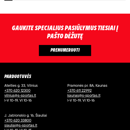
GAUKITE SPECIALIUS PASIŪLYMUS TIESIAI Į
PAŠTO DĖŽUTĘ
PARDUOTUVĖS
Ateities g. 33, Vilnius
Pramonės pr. 8A, Kaunas
+370 620 12300
+370 611 22992
vilnius@s-sportas.lt
kaunas@s-sportas.lt
I-V 10-19, VI 10-16
I-V 10-19, VI 10-16
J. Jablonskio g. 16, Šiauliai
+370 620 33800
siauliai@s-sportas.lt