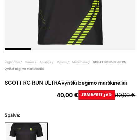
Pagrindinis
Prekės
Apranga
Vyrams
Marškinėliai
SCOTT RC RUN ULTRA
vyriški bėgimo marškinėliai
SCOTT RC RUN ULTRA vyriški bėgimo marškinėliai
40,00 €
80,00 €
SUTAUPOTE 50%
Spalva:
Juoda/Geltona