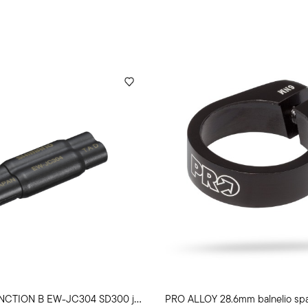
S
HIMANO JUNCTION B EW-JC304 SD300 jungtis
PRO ALLOY 28.6mm balnelio sp