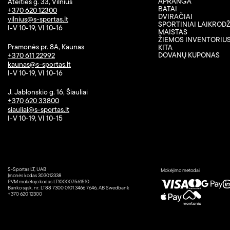
APRANGA
Ateities g. 33, Vilnius
BATAI
+370 620 12300
DVIRAČIAI
vilnius@s-sportas.lt
SPORTINIAI LAIKRODŽ
I-V 10-19, VI 10-16
MAISTAS
ŽIEMOS INVENTORIU
Pramonės pr. 8A, Kaunas
KITA
DOVANŲ KUPONAS
+370 611 22992
kaunas@s-sportas.lt
I-V 10-19, VI 10-16
J. Jablonskio g. 16, Šiauliai
+370 620 33800
siauliai@s-sportas.lt
I-V 10-19, VI 10-15
S-Sportas LT, UAB
Mokėjimo metodai
Įmonės kodas 303012338
PVM mokėtojo kodas LT100007561510
Banko sąsk. nr. LT88 7300 0101 3466 7646, AB Swedbank
+370 620 12300