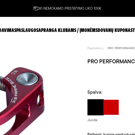
IKI NEMOKAMO PRISTATYMO LIKO 100€
DAVIMAS
PASLAUGOS
APRANGA KLUBAMS / ĮMONĖMS
DOVANŲ KUPONAS
T
Pagrindinis
PRO PERFORMANCE 
PRO PERFORMANCE 
Spalva:
Juoda
Raudon
Juoda
Patikrinti, kurioje parduotuvė