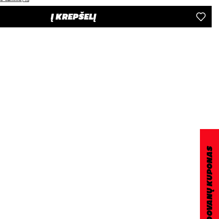
Į KREPŠELĮ
DOVANŲ KUPONAS