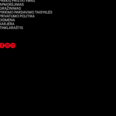
PREKIŲ PRISTATYMAS
APMOKĖJIMAS
GRĄŽINIMAS
PIRKIMO PARDAVIMO TAISYKLĖS
PRIVATUMO POLITIKA
DIDMENA
KARJERA
TINKLARAŠTIS