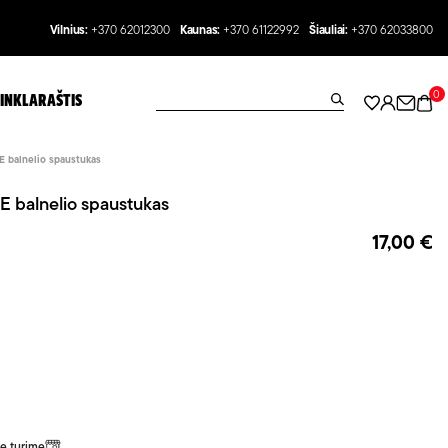
Vilnius:
+370 62012300
Kaunas:
+370 61122992
Šiauliai:
+370 62033800
0
INKLARAŠTIS
balnelio spaustukas
balnelio spaustukas
17,00 €
a
je turime