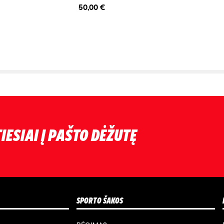
50,00 €
IESIAI Į PAŠTO DĖŽUTĘ
SPORTO ŠAKOS