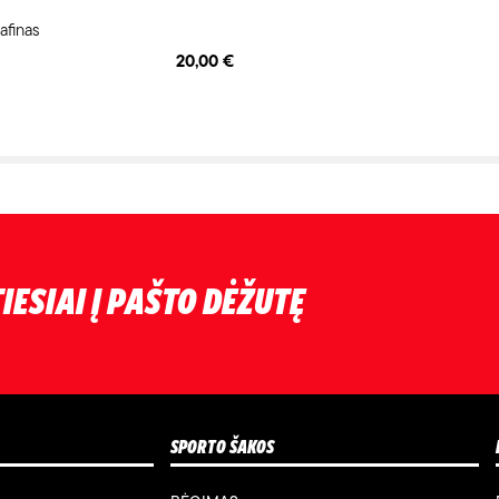
afinas
20,00 €
IESIAI Į PAŠTO DĖŽUTĘ
SPORTO ŠAKOS