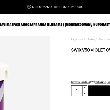
IKI NEMOKAMO PRISTATYMO LIKO 100€
DAVIMAS
PASLAUGOS
APRANGA KLUBAMS / ĮMONĖMS
DOVANŲ KUPONAS
T
Pagrindinis
Prekės
Žiemos inv
SWIX V50 VIOLET 0°
Dydžių lentelė
Patikrinti,