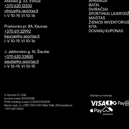
APRANGA
Ateities g. 33, Vilnius
BATAI
+370 620 12300
DVIRAČIAI
vilnius@s-sportas.lt
SPORTINIAI LAIKRODŽ
I-V 10-19, VI 10-16
MAISTAS
ŽIEMOS INVENTORIU
Pramonės pr. 8A, Kaunas
KITA
DOVANŲ KUPONAS
+370 611 22992
kaunas@s-sportas.lt
I-V 10-19, VI 10-16
J. Jablonskio g. 16, Šiauliai
+370 620 33800
siauliai@s-sportas.lt
I-V 10-19, VI 10-15
S-Sportas LT, UAB
Mokėjimo metodai
Įmonės kodas 303012338
PVM mokėtojo kodas LT100007561510
Banko sąsk. nr. LT88 7300 0101 3466 7646, AB Swedbank
+370 620 12300