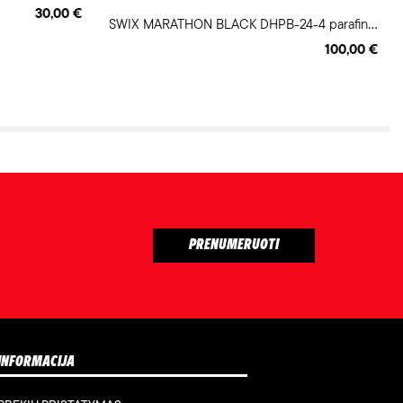
30,00 €
S
WIX MARATHON BLACK DHPB-24-4 parafinas
100,00 €
INFORMACIJA