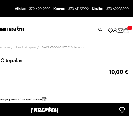
Vilnius:
+370 62012300
Kaunas:
+370 61122992
Šiauliai:
+370 62033800
0
INKLARAŠTIS
entorius
Parafinai, tepalai
SWIX V50 VIOLET 0°C tepalas
C tepalas
10,00 €
 kurioje parduotuvėje turime
Į KREPŠELĮ