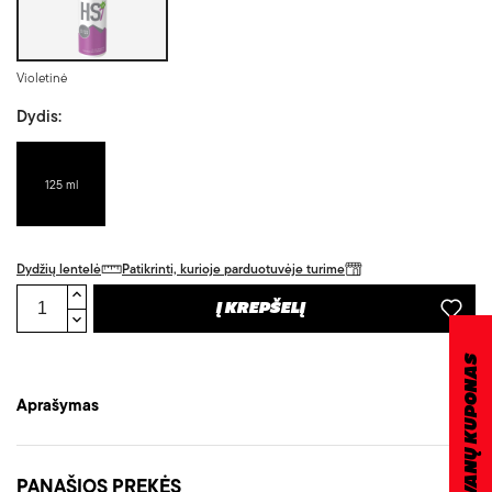
Violetinė
Dydis:
125 ml
Dydžių lentelė
Patikrinti, kurioje parduotuvėje turime
Į KREPŠELĮ
DOVANŲ KUPONAS
Aprašymas
PANAŠIOS PREKĖS