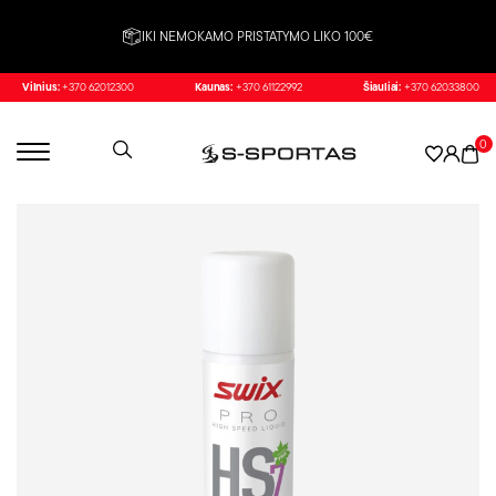
IKI NEMOKAMO PRISTATYMO LIKO 100€
Vilnius:
+370 62012300
Kaunas:
+370 61122992
Šiauliai:
+370 62033800
0