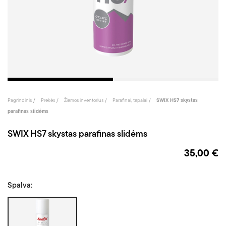
Pagrindinis
Prekės
Žiemos inventorius
Parafinai, tepalai
SWIX HS7 skystas
parafinas slidėms
SWIX HS7 skystas parafinas slidėms
35,00 €
Spalva:
Violetinė