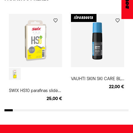
IŠPARDUOTA
V
AUHTI SKIN SKI CARE BLUE parafinas
22,00 €
S
WIX HS10 parafinas slidėms
25,00 €