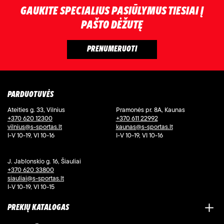
GAUKITE SPECIALIUS PASIŪLYMUS TIESIAI Į
PAŠTO DĖŽUTĘ
PARDUOTUVĖS
Ateities g. 33, Vilnius
Pramonės pr. 8A, Kaunas
+370 620 12300
+370 611 22992
vilnius@s-sportas.lt
kaunas@s-sportas.lt
I-V 10-19, VI 10-16
I-V 10-19, VI 10-16
J. Jablonskio g. 16, Šiauliai
+370 620 33800
siauliai@s-sportas.lt
I-V 10-19, VI 10-15
PREKIŲ KATALOGAS