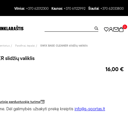
Vilnius:
+370 62012300
Kaunas:
+370 61122992
Šiauliai:
+370 62033800
0
INKLARAŠTIS
entorius
Parafinai, tepalai
SWIX BASE CLEANER slidžių valiklis
lidžių valiklis
16,00 €
 kurioje parduotuvėje turime
e. Dėl galimybės užsakyti prekę kreiptis
info@s-sportas.lt