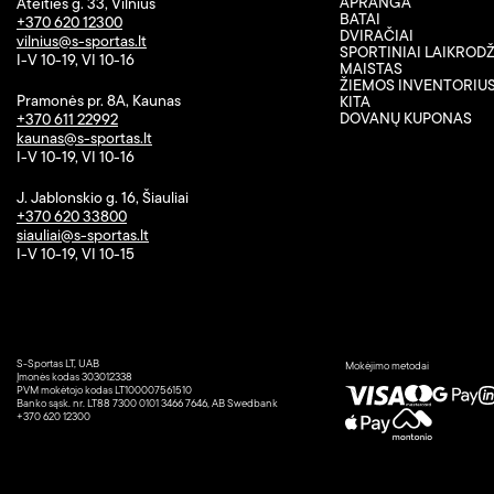
APRANGA
Ateities g. 33, Vilnius
BATAI
+370 620 12300
DVIRAČIAI
vilnius@s-sportas.lt
SPORTINIAI LAIKRODŽ
I-V 10-19, VI 10-16
MAISTAS
ŽIEMOS INVENTORIU
Pramonės pr. 8A, Kaunas
KITA
DOVANŲ KUPONAS
+370 611 22992
kaunas@s-sportas.lt
I-V 10-19, VI 10-16
J. Jablonskio g. 16, Šiauliai
+370 620 33800
siauliai@s-sportas.lt
I-V 10-19, VI 10-15
S-Sportas LT, UAB
Mokėjimo metodai
Įmonės kodas 303012338
PVM mokėtojo kodas LT100007561510
Banko sąsk. nr. LT88 7300 0101 3466 7646, AB Swedbank
+370 620 12300