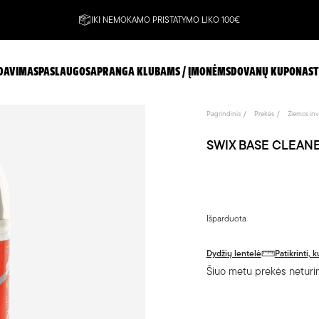
IKI NEMOKAMO PRISTATYMO LIKO 100€
DAVIMAS
PASLAUGOS
APRANGA KLUBAMS / ĮMONĖMS
DOVANŲ KUPONAS
T
Pagrindinis
Prekės
Žiemos inv
SWIX BASE CLEANER s
Išparduota
Dydžių lentelė
Patikrinti,
Šiuo metu prekės neturim