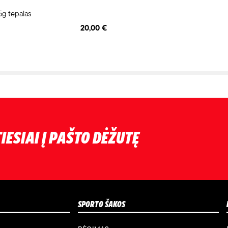
g tepalas
20,00 €
IESIAI Į PAŠTO DĖŽUTĘ
SPORTO ŠAKOS