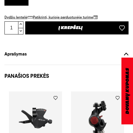
Dydžių lentelė
Patikrinti, kurioje parduotuvėje turime
Į KREPŠELĮ
Aprašymas
DOVANŲ KUPONAS
PANAŠIOS PREKĖS