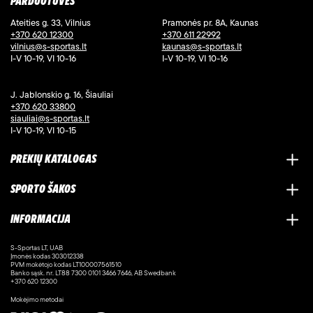
PARDUOTUVĖS
Ateities g. 33, Vilnius
Pramonės pr. 8A, Kaunas
+370 620 12300
+370 611 22992
vilnius@s-sportas.lt
kaunas@s-sportas.lt
I-V 10-19, VI 10-16
I-V 10-19, VI 10-16
J. Jablonskio g. 16, Šiauliai
+370 620 33800
siauliai@s-sportas.lt
I-V 10-19, VI 10-15
PREKIŲ KATALOGAS
SPORTO ŠAKOS
INFORMACIJA
S-Sportas LT, UAB
Įmonės kodas 303012338
PVM mokėtojo kodas LT100007561510
Banko sąsk. nr. LT88 7300 0101 3466 7646, AB Swedbank
+370 620 12300
Mokėjimo metodai