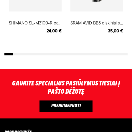
S
HIMANO SL-M3100-R pavarų rankenėlė
S
RAM AVID BB5 diskiniai stabdžiai
24,00 €
35,00 €
GAUKITE SPECIALIUS PASIŪLYMUS TIESIAI Į
PAŠTO DĖŽUTĘ