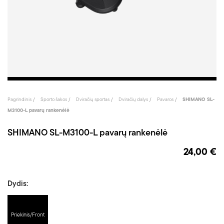
Pagrindinis
Sporto šakos
Dviračių sportas
Dviračių dalys
Pavaros
SHIMANO SL-
M3100-L pavarų rankenėlė
SHIMANO SL-M3100-L pavarų rankenėlė
24,00 €
Dydis:
Priekinis/Front