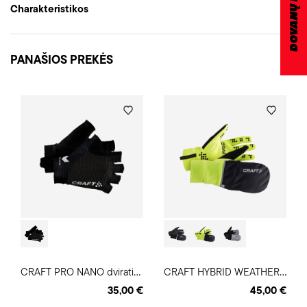
Charakteristikos
PANAŠIOS PREKĖS
C
RAFT PRO NANO dviratininko pirštinės
C
RAFT HYBRID WEATHER šiltos pirštinės
35,00 €
45,00 €