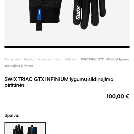
Pagrindinis
Prekės
Apranga
Kita
Pirštinės
SWIX TRIAC GTX INFINIUM lygumų
slidinėjimo pirštinės
SWIX TRIAC GTX INFINIUM lygumų slidinėjimo
pirštinės
100,00 €
Spalva:
Juoda