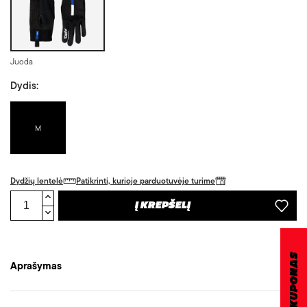
Juoda
Dydis:
M
Dydžių lentelė
Patikrinti, kurioje parduotuvėje turime
Į KREPŠELĮ
DOVANŲ KUPONAS
Aprašymas