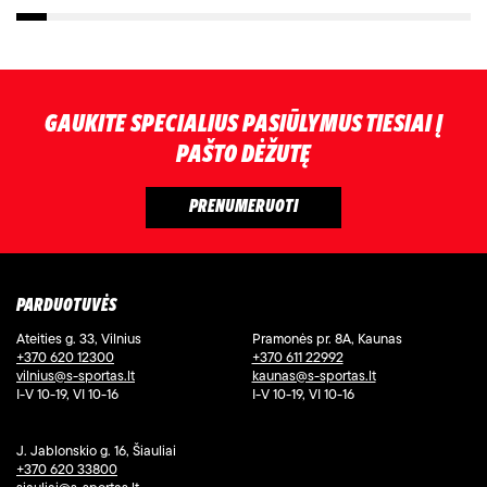
GAUKITE SPECIALIUS PASIŪLYMUS TIESIAI Į
PAŠTO DĖŽUTĘ
PARDUOTUVĖS
Ateities g. 33, Vilnius
Pramonės pr. 8A, Kaunas
+370 620 12300
+370 611 22992
vilnius@s-sportas.lt
kaunas@s-sportas.lt
I-V 10-19, VI 10-16
I-V 10-19, VI 10-16
J. Jablonskio g. 16, Šiauliai
+370 620 33800