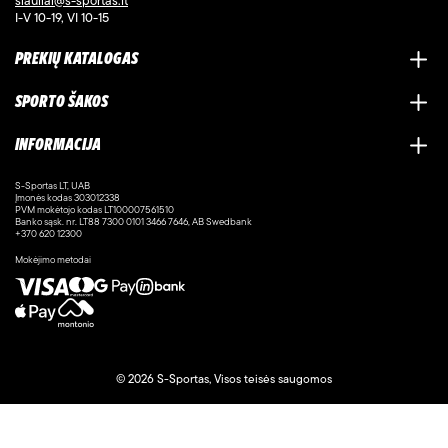
siauliai@s-sportas.lt
I-V 10-19, VI 10-15
PREKIŲ KATALOGAS
SPORTO ŠAKOS
INFORMACIJA
S-Sportas LT, UAB
Įmonės kodas 303012338
PVM mokėtojo kodas LT100007561510
Banko sąsk. nr. LT88 7300 0101 3466 7646, AB Swedbank
+370 620 12300
Mokėjimo metodai
© 2026 S-Sportas, Visos teisės saugomos