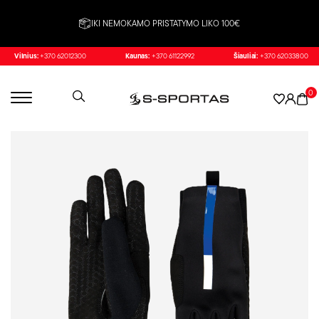
IKI NEMOKAMO PRISTATYMO LIKO 100€
Vilnius:
+370 62012300
Kaunas:
+370 61122992
Šiauliai:
+370 62033800
0