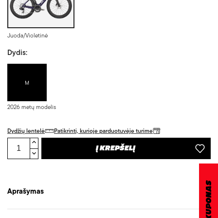
Juoda/Violetinė
Dydis:
M
2026 metų modelis
Dydžių lentelė
Patikrinti, kurioje parduotuvėje turime
Į KREPŠELĮ
Aprašymas