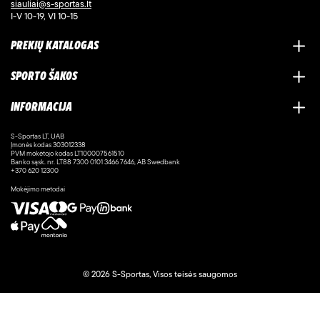
siauliai@s-sportas.lt
I-V 10-19, VI 10-15
PREKIŲ KATALOGAS
SPORTO ŠAKOS
INFORMACIJA
S-Sportas LT, UAB
Įmonės kodas 303012338
PVM mokėtojo kodas LT100007561510
Banko sąsk. nr. LT88 7300 0101 3466 7646, AB Swedbank
+370 620 12300
Mokėjimo metodai
© 2026 S-Sportas, Visos teisės saugomos