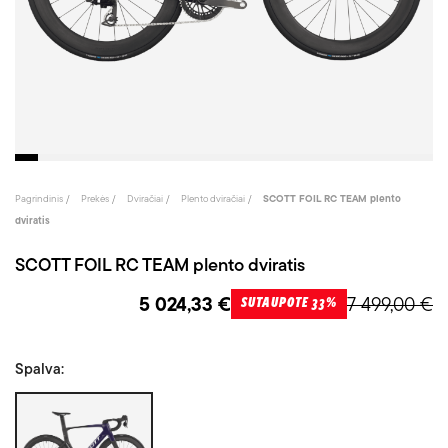
Pagrindinis
Prekės
Dviračiai
Plento dviračiai
SCOTT FOIL RC TEAM plento
dviratis
SCOTT FOIL RC TEAM plento dviratis
5 024,33 €
7 499,00 €
SUTAUPOTE 33%
Spalva:
Juoda/Violetinė