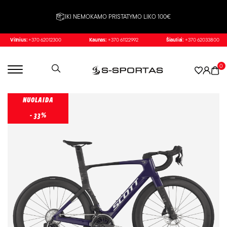
IKI NEMOKAMO PRISTATYMO LIKO 100€
Vilnius:
+370 62012300
Kaunas:
+370 61122992
Šiauliai:
+370 62033800
0
NUOLAIDA
- 33%