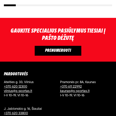
GAUKITE SPECIALIUS PASIŪLYMUS TIESIAI Į
PAŠTO DĖŽUTĘ
PARDUOTUVĖS
Ateities g. 33, Vilnius
Pramonės pr. 8A, Kaunas
+370 620 12300
+370 611 22992
vilnius@s-sportas.lt
kaunas@s-sportas.lt
I-V 10-19, VI 10-16
I-V 10-19, VI 10-16
J. Jablonskio g. 16, Šiauliai
+370 620 33800